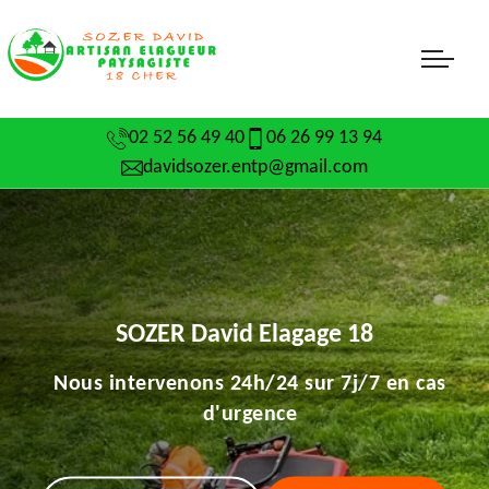
02 52 56 49 40
06 26 99 13 94
davidsozer.entp@gmail.com
SOZER David Elagage 18
Nous intervenons 24h/24 sur 7j/7 en cas
d'urgence