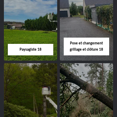
Pose et changement
Paysagiste 18
grillage et clôture 18
Paysagiste 18
Pose et
changement
Artisan paysagiste 18
grillage et clôture
Cher tel: 02.52.56.49.40
18