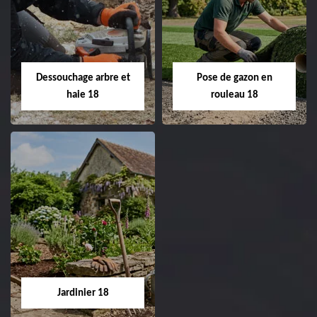
Taille de haie 18
Tonte et réfection
de pelouse 18
Entreprise taille de haie
18 Cher tel:
Entreprise tonte et
02.52.56.49.40
réfection de pelouse 18
Dessouchage arbre et
Pose de gazon en
Cher tel: 02.52.56.49.40
haie 18
rouleau 18
Dessouchage arbre
Pose de gazon en
et haie 18
rouleau 18
Entreprise dessouchage
Entreprise pose de
arbre et haie 18 Cher
gazon en rouleau 18
tel: 02.52.56.49.40
Cher tel: 02.52.56.49.40
Jardinier 18