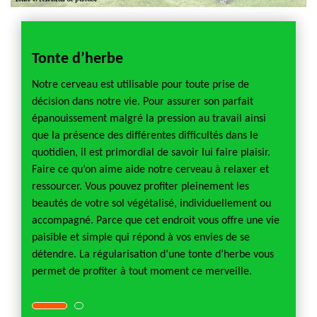
erbe
Tonte d’herbe
Entr
et ga
Notre cerveau est utilisable pour toute prise de
décision dans notre vie. Pour assurer son parfait
Bois
Si vous
épanouissement malgré la pression au travail ainsi
ation
18170 
que la présence des différentes difficultés dans le
cter
de ton
quotidien, il est primordial de savoir lui faire plaisir.
te 18
Sozer 
Faire ce qu’on aime aide notre cerveau à relaxer et
 de
est un
ressourcer. Vous pouvez profiter pleinement les
ce vert
pelous
beautés de votre sol végétalisé, individuellement ou
e
ou dan
accompagné. Parce que cet endroit vous offre une vie
e.
opérat
paisible et simple qui répond à vos envies de se
s
Nous s
détendre. La régularisation d’une tonte d’herbe vous
ure de
demand
permet de profiter à tout moment ce merveille.
notre o