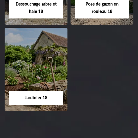
réfection de pelouse 18
Dessouchage arbre et
Pose de gazon en
Cher tel: 02.52.56.49.40
haie 18
rouleau 18
Dessouchage arbre
Pose de gazon en
et haie 18
rouleau 18
Entreprise dessouchage
Entreprise pose de
arbre et haie 18 Cher
gazon en rouleau 18
tel: 02.52.56.49.40
Cher tel: 02.52.56.49.40
Jardinier 18