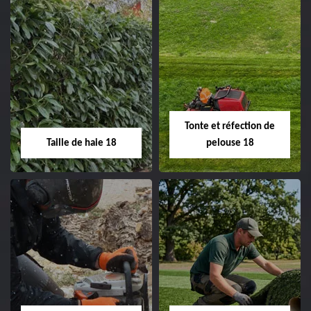
Elagage d'arbre 18
Abattage d'arbres
18
Entreprise élagage
d'arbre 18 Cher tel:
Entreprise abattage
02.52.56.49.40
d'arbres 18 Cher tel:
Tonte et réfection de
02.52.56.49.40
Taille de haie 18
pelouse 18
Taille de haie 18
Tonte et réfection
de pelouse 18
Entreprise taille de haie
18 Cher tel:
Entreprise tonte et
02.52.56.49.40