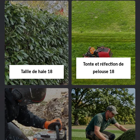
02.52.56.49.40
Elagage d'arbre 18
Abattage d'arbres
18
Entreprise élagage
d'arbre 18 Cher tel:
Entreprise abattage
02.52.56.49.40
d'arbres 18 Cher tel:
Tonte et réfection de
02.52.56.49.40
Taille de haie 18
pelouse 18
Taille de haie 18
Tonte et réfection
de pelouse 18
Entreprise taille de haie
18 Cher tel: