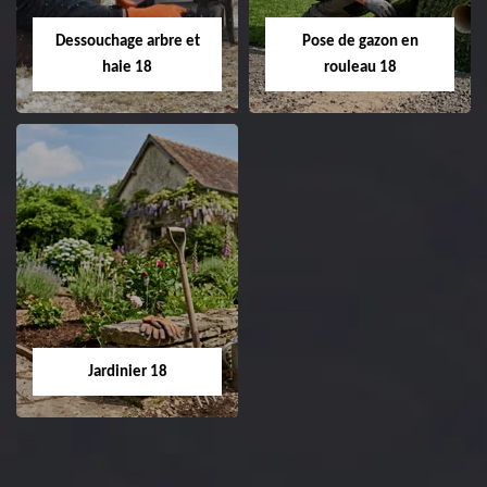
Entreprise tonte et
02.52.56.49.40
réfection de pelouse 18
Dessouchage arbre et
Pose de gazon en
Cher tel: 02.52.56.49.40
haie 18
rouleau 18
Dessouchage arbre
Pose de gazon en
et haie 18
rouleau 18
Entreprise dessouchage
Entreprise pose de
arbre et haie 18 Cher
gazon en rouleau 18
tel: 02.52.56.49.40
Cher tel: 02.52.56.49.40
Jardinier 18