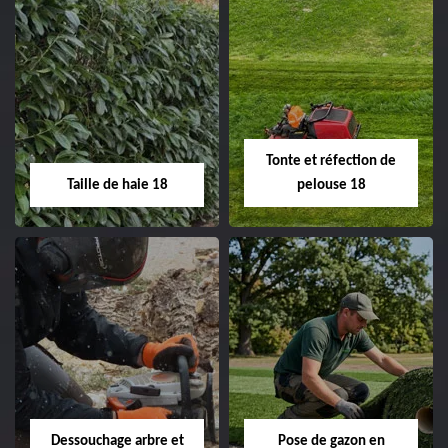
Elagage d'arbre 18
Abattage d'arbres
18
Entreprise élagage
d'arbre 18 Cher tel:
Entreprise abattage
02.52.56.49.40
d'arbres 18 Cher tel:
Tonte et réfection de
02.52.56.49.40
Taille de haie 18
pelouse 18
Taille de haie 18
Tonte et réfection
de pelouse 18
Entreprise taille de haie
18 Cher tel:
Entreprise tonte et
02.52.56.49.40
réfection de pelouse 18
Dessouchage arbre et
Pose de gazon en