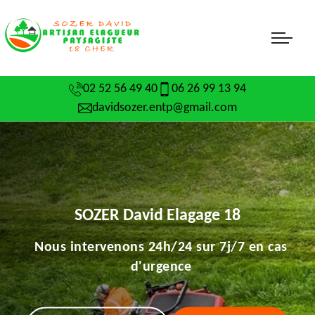
02 52 56 49 40
06 26 99 13 94
davidsozer.entp@gmail.com
SOZER David Elagage 18
Nous intervenons 24h/24 sur 7j/7 en cas
d'urgence