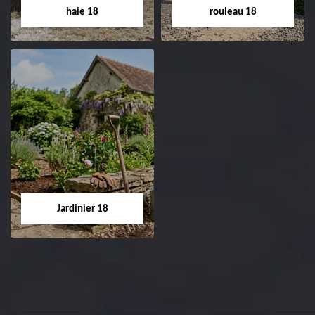
Cher tel: 02.52.56.49.40
haie 18
rouleau 18
Dessouchage arbre
Pose de gazon en
et haie 18
rouleau 18
Entreprise dessouchage
Entreprise pose de
arbre et haie 18 Cher
gazon en rouleau 18
tel: 02.52.56.49.40
Cher tel: 02.52.56.49.40
Jardinier 18
Jardinier 18