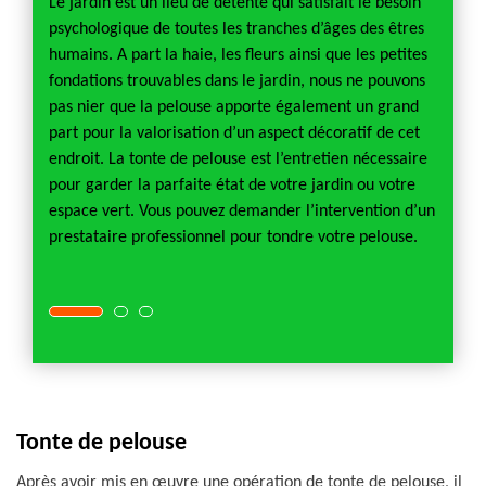
liminer
Le jardin est un lieu de détente qui satisfait le besoin
Quelle
louse.
psychologique de toutes les tranches d’âges des êtres
démous
t
humains. A part la haie, les fleurs ainsi que les petites
pendan
fondations trouvables dans le jardin, nous ne pouvons
l’opér
ur une
pas nier que la pelouse apporte également un grand
de la 
in
part pour la valorisation d’un aspect décoratif de cet
pelous
uel est
endroit. La tonte de pelouse est l’entretien nécessaire
du tem
e qui
pour garder la parfaite état de votre jardin ou votre
opérat
s de
espace vert. Vous pouvez demander l’intervention d’un
profes
rmique
prestataire professionnel pour tondre votre pelouse.
à toute
00 m².
appel à
Tonte de pelouse
Après avoir mis en œuvre une opération de tonte de pelouse, il