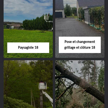
Pose et changement
Paysagiste 18
grillage et clôture 18
Paysagiste 18
Pose et
changement
Artisan paysagiste 18
grillage et clôture
Cher tel: 02.52.56.49.40
18