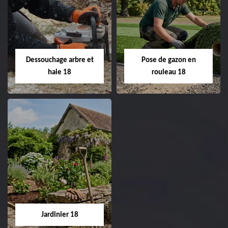
Taille de haie 18
Tonte et réfection
de pelouse 18
Entreprise taille de haie
18 Cher tel:
Entreprise tonte et
02.52.56.49.40
réfection de pelouse 18
Dessouchage arbre et
Pose de gazon en
Cher tel: 02.52.56.49.40
haie 18
rouleau 18
Dessouchage arbre
Pose de gazon en
et haie 18
rouleau 18
Entreprise dessouchage
Entreprise pose de
arbre et haie 18 Cher
gazon en rouleau 18
tel: 02.52.56.49.40
Cher tel: 02.52.56.49.40
Jardinier 18