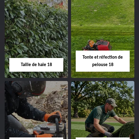
Elagage d'arbre 18
Abattage d'arbres
18
Entreprise élagage
d'arbre 18 Cher tel:
Entreprise abattage
02.52.56.49.40
d'arbres 18 Cher tel:
Tonte et réfection de
02.52.56.49.40
Taille de haie 18
pelouse 18
Taille de haie 18
Tonte et réfection
de pelouse 18
Entreprise taille de haie
18 Cher tel:
Entreprise tonte et
02.52.56.49.40