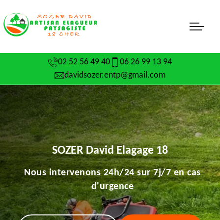
02 52 56 49 40
06 26 99 13 94
davidsozer.entp@gmail.com
SOZER David Elagage 18
Nous intervenons 24h/24 sur 7j/7 en cas
d'urgence