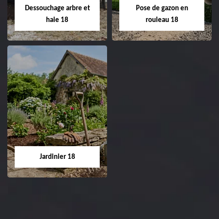
réfection de pelouse 18
Dessouchage arbre et
Pose de gazon en
Cher tel: 02.52.56.49.40
haie 18
rouleau 18
Dessouchage arbre
Pose de gazon en
et haie 18
rouleau 18
Entreprise dessouchage
Entreprise pose de
arbre et haie 18 Cher
gazon en rouleau 18
tel: 02.52.56.49.40
Cher tel: 02.52.56.49.40
Jardinier 18