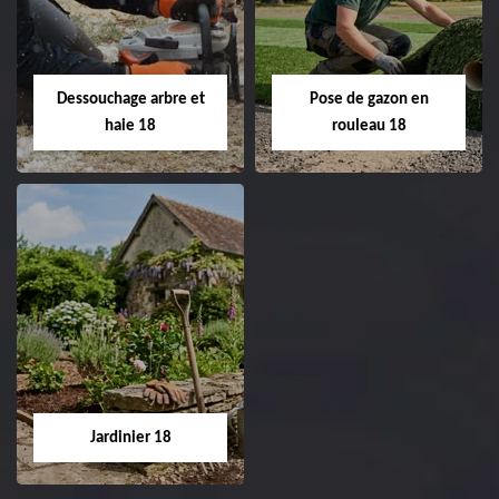
de pelouse 18
Entreprise taille de haie
18 Cher tel:
Entreprise tonte et
02.52.56.49.40
réfection de pelouse 18
Dessouchage arbre et
Pose de gazon en
Cher tel: 02.52.56.49.40
haie 18
rouleau 18
Dessouchage arbre
Pose de gazon en
et haie 18
rouleau 18
Entreprise dessouchage
Entreprise pose de
arbre et haie 18 Cher
gazon en rouleau 18
tel: 02.52.56.49.40
Cher tel: 02.52.56.49.40
Jardinier 18