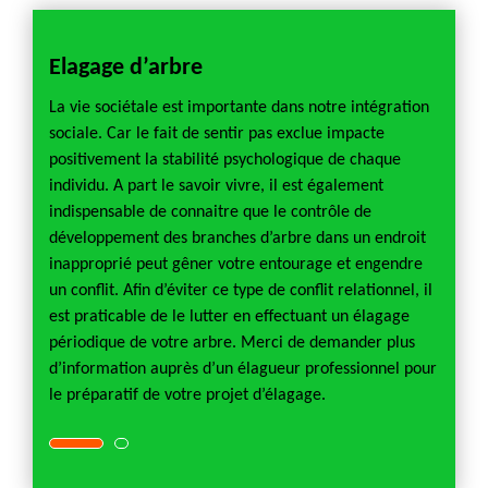
 Just
Elagage d’arbre
Entre
lifiée
La vie sociétale est importante dans notre intégration
Sozer 
 une
sociale. Car le fait de sentir pas exclue impacte
en opé
positivement la stabilité psychologique de chaque
connai
ivante
individu. A part le savoir vivre, il est également
élague
and
indispensable de connaitre que le contrôle de
d’un a
 de
développement des branches d’arbre dans un endroit
arbre,
ctement
inapproprié peut gêner votre entourage et engendre
votre 
ation
un conflit. Afin d’éviter ce type de conflit relationnel, il
afin qu
ne
est praticable de le lutter en effectuant un élagage
concer
st
périodique de votre arbre. Merci de demander plus
d’inter
d’information auprès d’un élagueur professionnel pour
18340 
le préparatif de votre projet d’élagage.