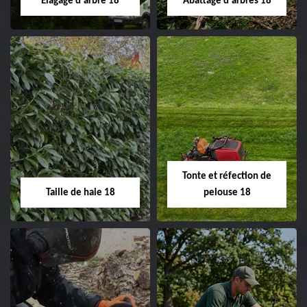
Elagage d'arbre 18
Abattage d'arbres 18
changement grillage et
clôture 18 Cher tel:
02.52.56.49.40
Elagage d'arbre 18
Abattage d'arbres
18
Entreprise élagage
d'arbre 18 Cher tel:
Entreprise abattage
02.52.56.49.40
d'arbres 18 Cher tel:
Tonte et réfection de
02.52.56.49.40
Taille de haie 18
pelouse 18
Taille de haie 18
Tonte et réfection