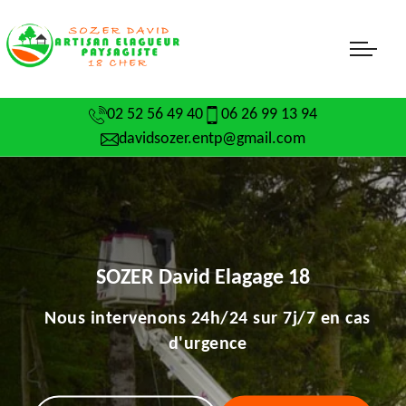
02 52 56 49 40
06 26 99 13 94
davidsozer.entp@gmail.com
SOZER David Elagage 18
Nous intervenons 24h/24 sur 7j/7 en cas
d'urgence