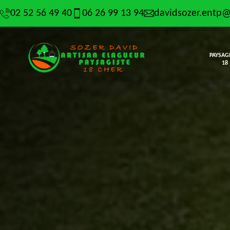
02 52 56 49 40
06 26 99 13 94
davidsozer.entp
PAYSAG
18