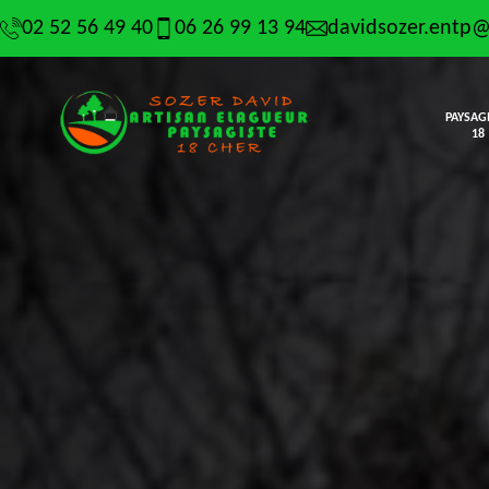
02 52 56 49 40
06 26 99 13 94
davidsozer.entp
PAYSAG
18