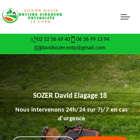
02 52 56 49 40
06 26 99 13 94
davidsozer.entp@gmail.com
SOZER David Elagage 18
Nous intervenons 24h/24 sur 7j/7 en cas
d'urgence