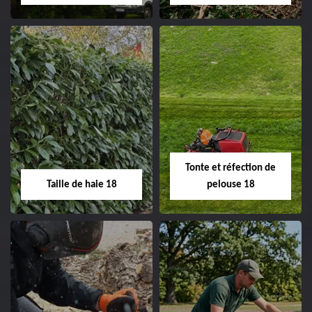
changement grillage et
clôture 18 Cher tel:
02.52.56.49.40
Elagage d'arbre 18
Abattage d'arbres
18
Entreprise élagage
d'arbre 18 Cher tel:
Entreprise abattage
02.52.56.49.40
d'arbres 18 Cher tel:
Tonte et réfection de
02.52.56.49.40
Taille de haie 18
pelouse 18
Taille de haie 18
Tonte et réfection
de pelouse 18