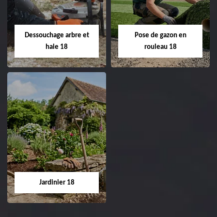
Entreprise taille de haie
18 Cher tel:
Entreprise tonte et
02.52.56.49.40
réfection de pelouse 18
Dessouchage arbre et
Pose de gazon en
Cher tel: 02.52.56.49.40
haie 18
rouleau 18
Dessouchage arbre
Pose de gazon en
et haie 18
rouleau 18
Entreprise dessouchage
Entreprise pose de
arbre et haie 18 Cher
gazon en rouleau 18
tel: 02.52.56.49.40
Cher tel: 02.52.56.49.40
Jardinier 18