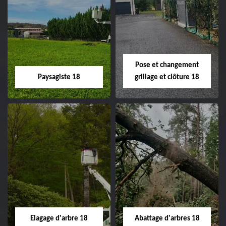
Pose et changement
Paysagiste 18
grillage et clôture 18
Paysagiste 18
Pose et
changement
Artisan paysagiste 18
grillage et clôture
Cher tel: 02.52.56.49.40
18
Spécialiste en pose et
Elagage d'arbre 18
Abattage d'arbres 18