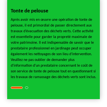
Tonte de pelouse
Démo
e
Après avoir mis en œuvre une opération de tonte de
Quelle
emps et
pelouse, il est primordial de passer directement aux
démous
re
travaux d’évacuation des déchets verts. Cette activité
pendan
urée
est essentielle pour garder la propreté maximale de
l’opér
e de
votre patrimoine. Il est indispensable de savoir que le
de la 
z pas
prestataire professionnel en jardinage peut occuper
pelous
également les nettoyages de son lieu d’intervention.
du tem
e
Veuillez ne pas oublier de demander plus
opérat
pondre
d’information d’un prestataire concernant le coût de
profes
re
son service de tonte de pelouse tout en questionnant si
à toute
les travaux de ramassage des déchets verts sont inclus.
appel à