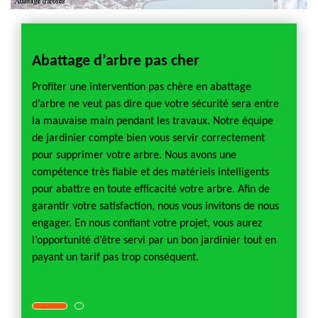
Abattage d’arbre pas cher
Abat
 en
Profiter une intervention pas chère en abattage
Pourqu
s
d’arbre ne veut pas dire que votre sécurité sera entre
mauvai
en pour
la mauvaise main pendant les travaux. Notre équipe
danger
s
de jardinier compte bien vous servir correctement
les in
quer un
pour supprimer votre arbre. Nous avons une
passag
compétence très fiable et des matériels intelligents
accide
révenir
pour abattre en toute efficacité votre arbre. Afin de
présen
pas
garantir votre satisfaction, nous vous invitons de nous
toute c
tage
engager. En nous confiant votre projet, vous aurez
tarder
ossède
l’opportunité d’être servi par un bon jardinier tout en
d’arbr
ilité
payant un tarif pas trop conséquent.
tous le
des tr