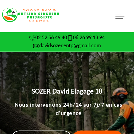
02 52 56 49 40
06 26 99 13 94
davidsozer.entp@gmail.com
SOZER David Elagage 18
Nous intervenons 24h/24 sur 7j/7 en cas
d'urgence