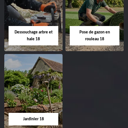
Taille de haie 18
Tonte et réfection
de pelouse 18
Entreprise taille de haie
18 Cher tel:
Entreprise tonte et
02.52.56.49.40
réfection de pelouse 18
Dessouchage arbre et
Pose de gazon en
Cher tel: 02.52.56.49.40
haie 18
rouleau 18
Dessouchage arbre
Pose de gazon en
et haie 18
rouleau 18
Entreprise dessouchage
Entreprise pose de
arbre et haie 18 Cher
gazon en rouleau 18
tel: 02.52.56.49.40
Cher tel: 02.52.56.49.40
Jardinier 18