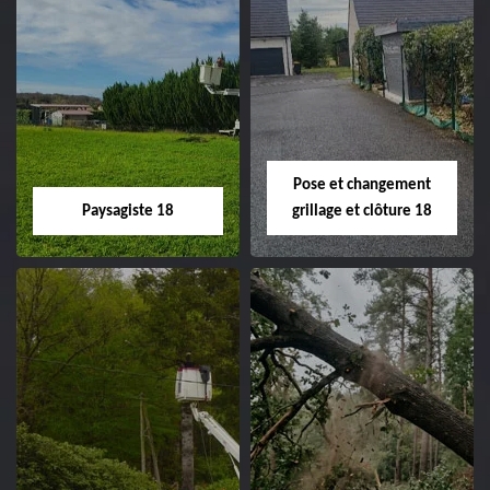
Pose et changement
Paysagiste 18
grillage et clôture 18
Paysagiste 18
Pose et
changement
Artisan paysagiste 18
grillage et clôture
Cher tel: 02.52.56.49.40
18