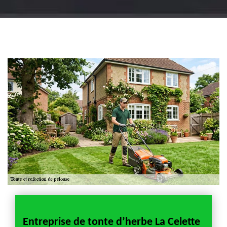
Jardinier 18
Artisan jardinier 18
Cher tel: 02.52.56.49.40
Entreprise de tonte d’herbe La Celette
Tont