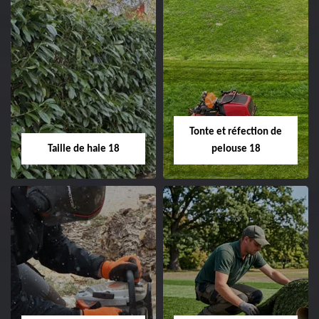
Elagage d'arbre 18
Abattage d'arbres
18
Entreprise élagage
d'arbre 18 Cher tel:
Entreprise abattage
02.52.56.49.40
d'arbres 18 Cher tel:
Tonte et réfection de
02.52.56.49.40
Taille de haie 18
pelouse 18
Taille de haie 18
Tonte et réfection
de pelouse 18
Entreprise taille de haie
18 Cher tel:
Entreprise tonte et
02.52.56.49.40