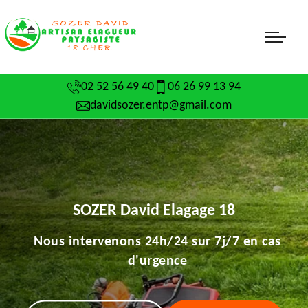
02 52 56 49 40
06 26 99 13 94
davidsozer.entp@gmail.com
SOZER David Elagage 18
Nous intervenons 24h/24 sur 7j/7 en cas
d'urgence