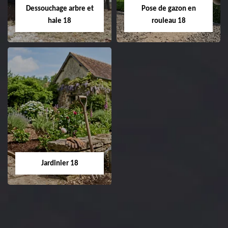
réfection de pelouse 18
Dessouchage arbre et
Pose de gazon en
Cher tel: 02.52.56.49.40
haie 18
rouleau 18
Dessouchage arbre
Pose de gazon en
et haie 18
rouleau 18
Entreprise dessouchage
Entreprise pose de
arbre et haie 18 Cher
gazon en rouleau 18
tel: 02.52.56.49.40
Cher tel: 02.52.56.49.40
Jardinier 18