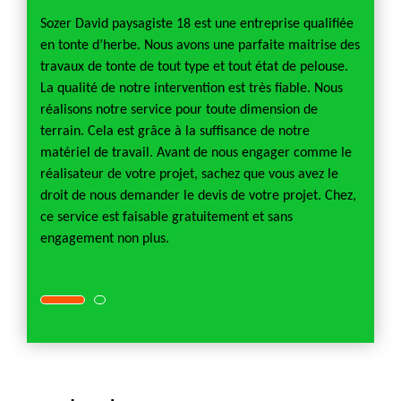
ble
Sozer David paysagiste 18 est une entreprise qualifiée
Une pe
en tonte d’herbe. Nous avons une parfaite maitrise des
unique
cier
travaux de tonte de tout type et tout état de pelouse.
unique
iste à
La qualité de notre intervention est très fiable. Nous
d’activ
surer
réalisons notre service pour toute dimension de
contrô
La
terrain. Cela est grâce à la suffisance de notre
la just
n est
matériel de travail. Avant de nous engager comme le
pelous
 La
réalisateur de votre projet, sachez que vous avez le
effect
ravaux
droit de nous demander le devis de votre projet. Chez,
demand
de
ce service est faisable gratuitement et sans
de jar
isation
engagement non plus.
garant
d’une 