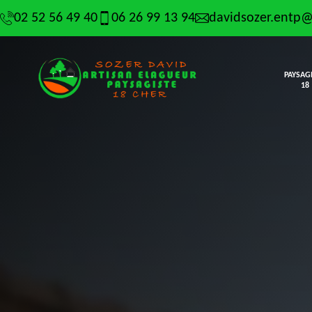
02 52 56 49 40
06 26 99 13 94
davidsozer.entp
PAYSAG
18