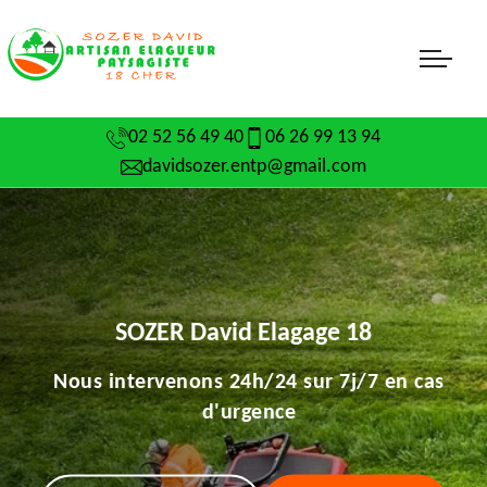
02 52 56 49 40
06 26 99 13 94
davidsozer.entp@gmail.com
SOZER David Elagage 18
Nous intervenons 24h/24 sur 7j/7 en cas
d'urgence