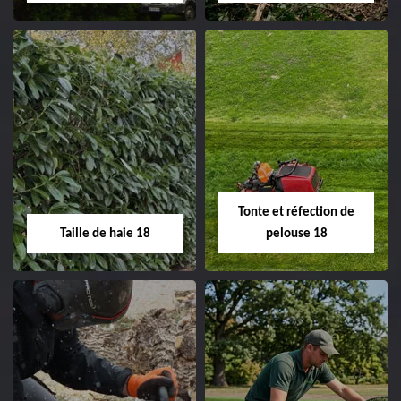
clôture 18 Cher tel:
02.52.56.49.40
Elagage d'arbre 18
Abattage d'arbres
18
Entreprise élagage
d'arbre 18 Cher tel:
Entreprise abattage
02.52.56.49.40
d'arbres 18 Cher tel:
Tonte et réfection de
02.52.56.49.40
Taille de haie 18
pelouse 18
Taille de haie 18
Tonte et réfection
de pelouse 18