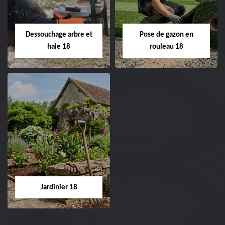
Entreprise taille de haie
18 Cher tel:
Entreprise tonte et
02.52.56.49.40
réfection de pelouse 18
Dessouchage arbre et
Pose de gazon en
Cher tel: 02.52.56.49.40
haie 18
rouleau 18
Dessouchage arbre
Pose de gazon en
et haie 18
rouleau 18
Entreprise dessouchage
Entreprise pose de
arbre et haie 18 Cher
gazon en rouleau 18
tel: 02.52.56.49.40
Cher tel: 02.52.56.49.40
Jardinier 18