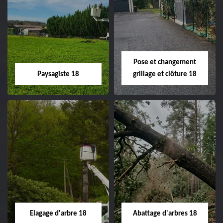
Pose et changement
Paysagiste 18
grillage et clôture 18
Paysagiste 18
Pose et
changement
Artisan paysagiste 18
grillage et clôture
Cher tel: 02.52.56.49.40
18
Spécialiste en pose et
Elagage d'arbre 18
Abattage d'arbres 18
changement grillage et