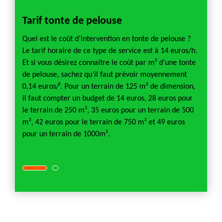
Tarif tonte de pelouse
Tont
 la
Quel est le coût d’intervention en tonte de pelouse ?
Quelle
a
Le tarif horaire de ce type de service est à 14 euros/h.
demand
te de
Et si vous désirez connaitre le coût par m² d’une tonte
durée 
n du
de pelouse, sachez qu’il faut prévoir moyennement
pelous
, il
0,14 euros/². Pour un terrain de 125 m² de dimension,
terrain
virons
il faut compter un budget de 14 euros, 28 euros pour
faut p
ement
le terrain de 250 m², 35 euros pour un terrain de 500
de 2 h
rs de 3
m², 42 euros pour le terrain de 750 m² et 49 euros
2h 30m
 le
pour un terrain de 1000m².
heures
terrai