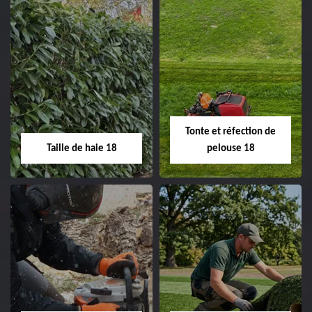
Elagage d'arbre 18
Abattage d'arbres
18
Entreprise élagage
d'arbre 18 Cher tel:
Entreprise abattage
02.52.56.49.40
d'arbres 18 Cher tel:
Tonte et réfection de
02.52.56.49.40
Taille de haie 18
pelouse 18
Taille de haie 18
Tonte et réfection
de pelouse 18
Entreprise taille de haie
18 Cher tel:
Entreprise tonte et