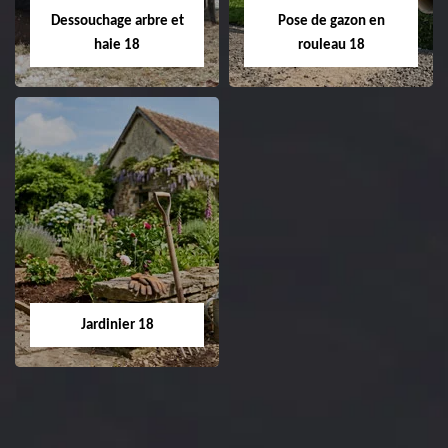
02.52.56.49.40
réfection de pelouse 18
Dessouchage arbre et
Pose de gazon en
Cher tel: 02.52.56.49.40
haie 18
rouleau 18
Dessouchage arbre
Pose de gazon en
et haie 18
rouleau 18
Entreprise dessouchage
Entreprise pose de
arbre et haie 18 Cher
gazon en rouleau 18
tel: 02.52.56.49.40
Cher tel: 02.52.56.49.40
Jardinier 18