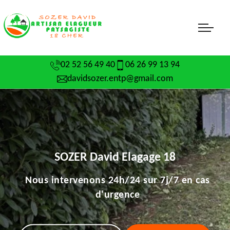
02 52 56 49 40
06 26 99 13 94
davidsozer.entp@gmail.com
SOZER David Elagage 18
Nous intervenons 24h/24 sur 7j/7 en cas
d'urgence