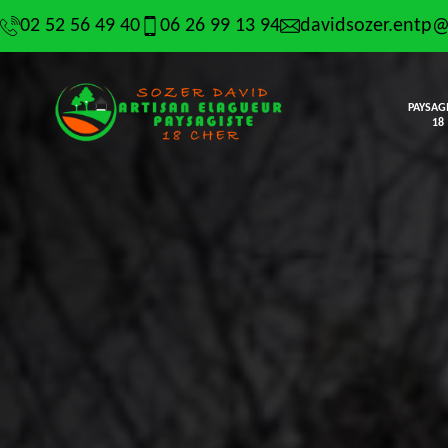
02 52 56 49 40
06 26 99 13 94
davidsozer.entp
PAYSAG
18