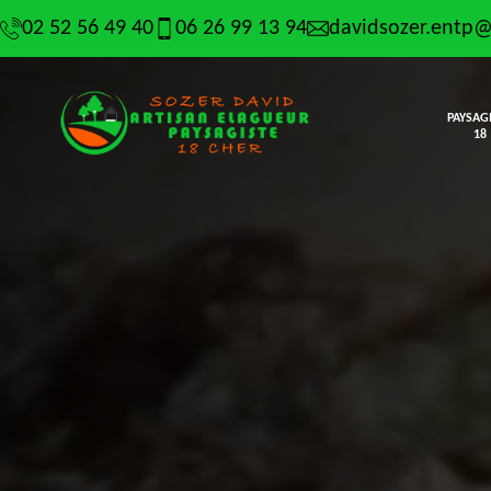
02 52 56 49 40
06 26 99 13 94
davidsozer.entp
PAYSAG
18