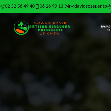
02 52 56 49 40
06 26 99 13 94
davidsozer.entp
PAYSAG
18