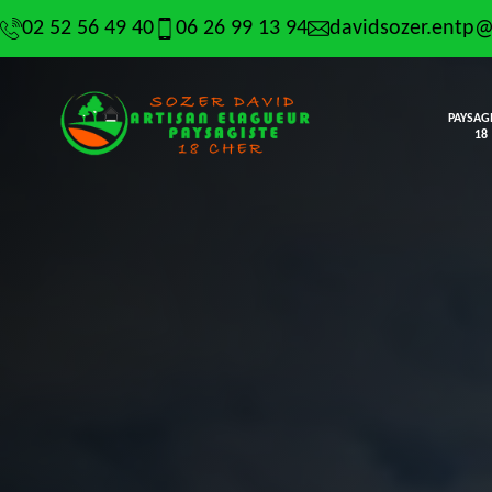
02 52 56 49 40
06 26 99 13 94
davidsozer.entp
PAYSAG
18