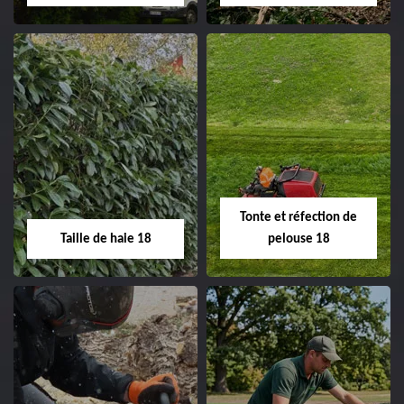
changement grillage et
clôture 18 Cher tel:
02.52.56.49.40
Elagage d'arbre 18
Abattage d'arbres
18
Entreprise élagage
d'arbre 18 Cher tel:
Entreprise abattage
02.52.56.49.40
d'arbres 18 Cher tel:
Tonte et réfection de
02.52.56.49.40
Taille de haie 18
pelouse 18
Taille de haie 18
Tonte et réfection
de pelouse 18