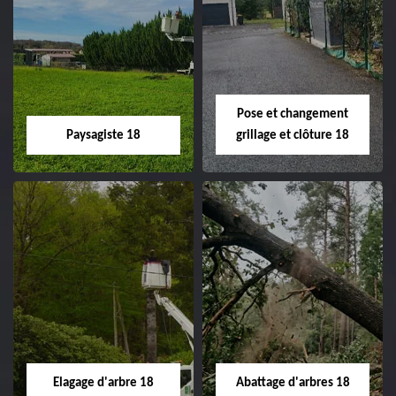
Pose et changement
Paysagiste 18
grillage et clôture 18
Paysagiste 18
Pose et
changement
Artisan paysagiste 18
grillage et clôture
Cher tel: 02.52.56.49.40
18
Spécialiste en pose et
Elagage d'arbre 18
Abattage d'arbres 18