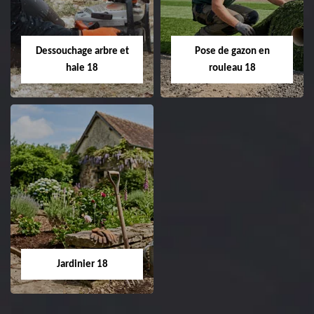
Entreprise taille de haie
18 Cher tel:
Entreprise tonte et
02.52.56.49.40
réfection de pelouse 18
Dessouchage arbre et
Pose de gazon en
Cher tel: 02.52.56.49.40
haie 18
rouleau 18
Dessouchage arbre
Pose de gazon en
et haie 18
rouleau 18
Entreprise dessouchage
Entreprise pose de
arbre et haie 18 Cher
gazon en rouleau 18
tel: 02.52.56.49.40
Cher tel: 02.52.56.49.40
Jardinier 18