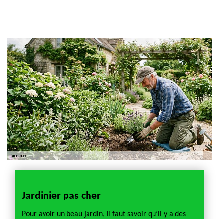
Artisan jardinier 18
Cher tel: 02.52.56.49.40
Jardinier pas cher
Jardi
pour
Pour avoir un beau jardin, il faut savoir qu’il y a des
La haie