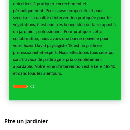
aux
entretiens à pratiquer correctement et
clôtur
la
périodiquement. Pour cause temporelle et pour
autres 
e
sécuriser la qualité d’intervention pratiquée pour les
solutio
illage
végétations, il est une très bonne idée de faire appel à
dispose
ment
un jardinier professionnel. Pour pratiquer cette
est l’a
vention
collaboration, nous avons une bonne nouvelle pour
pour l
ise en
vous. Sozer David paysagiste 18 est un jardinier
d’un ja
hez que
professionnel et expert. Nous effectuons tous ceux qui
œuvre 
 un
sont travaux de jardinage à prix complètement
vous f
abordable. Notre zone d’intervention est à Lere 18240
jardini
et dans tous les alentours.
Etre un jardinier