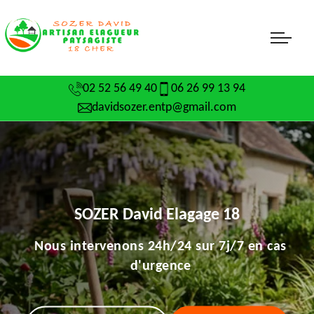
02 52 56 49 40
06 26 99 13 94
davidsozer.entp@gmail.com
SOZER David Elagage 18
Nous intervenons 24h/24 sur 7j/7 en cas
d'urgence