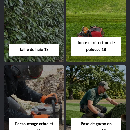
Elagage d'arbre 18
Abattage d'arbres
18
Entreprise élagage
d'arbre 18 Cher tel:
Entreprise abattage
02.52.56.49.40
d'arbres 18 Cher tel:
Tonte et réfection de
02.52.56.49.40
Taille de haie 18
pelouse 18
Taille de haie 18
Tonte et réfection
de pelouse 18
Entreprise taille de haie
18 Cher tel:
Entreprise tonte et
02.52.56.49.40
réfection de pelouse 18
Dessouchage arbre et
Pose de gazon en
Cher tel: 02.52.56.49.40