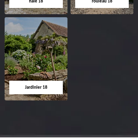
haie 18
rouleau 18
Dessouchage arbre
Pose de gazon en
et haie 18
rouleau 18
Entreprise dessouchage
Entreprise pose de
arbre et haie 18 Cher
gazon en rouleau 18
tel: 02.52.56.49.40
Cher tel: 02.52.56.49.40
Jardinier 18
Jardinier 18