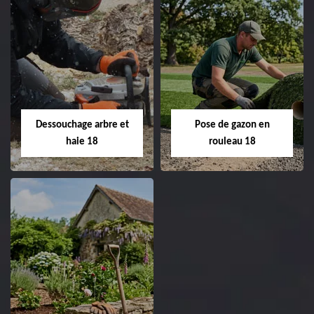
Taille de haie 18
Tonte et réfection
de pelouse 18
Entreprise taille de haie
18 Cher tel:
Entreprise tonte et
02.52.56.49.40
réfection de pelouse 18
Dessouchage arbre et
Pose de gazon en
Cher tel: 02.52.56.49.40
haie 18
rouleau 18
Dessouchage arbre
Pose de gazon en
et haie 18
rouleau 18
Entreprise dessouchage
Entreprise pose de
arbre et haie 18 Cher
gazon en rouleau 18