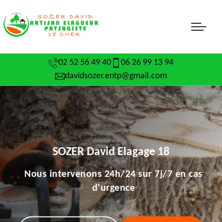
02 52 56 49 40
06 26 99 13 94
davidsozer.entp@gmail.com
SOZER David Elagage 18
Nous intervenons 24h/24 sur 7j/7 en cas
d'urgence