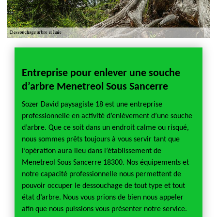
e
Entreprise pour enlever une souche
Bon 
d’arbre Menetreol Sous Sancerre
d’arb
ivité
Sozer David paysagiste 18 est une entreprise
Dessou
agit
professionnelle en activité d’enlèvement d’une souche
qui peu
ès
d’arbre. Que ce soit dans un endroit calme ou risqué,
des opé
 contact
nous sommes prêts toujours à vous servir tant que
profess
se
l’opération aura lieu dans l’établissement de
avec u
ce des
Menetreol Sous Sancerre 18300. Nos équipements et
réalisa
notre capacité professionnelle nous permettent de
souche
ous des
pouvoir occuper le dessouchage de tout type et tout
dessouc
icacité
état d’arbre. Nous vous prions de bien nous appeler
prestat
.
afin que nous puissions vous présenter notre service.
pour l