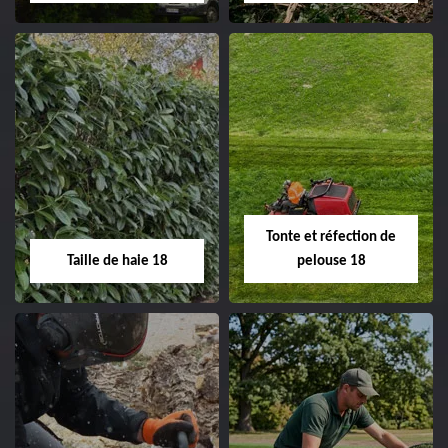
clôture 18 Cher tel:
02.52.56.49.40
Elagage d'arbre 18
Abattage d'arbres
18
Entreprise élagage
d'arbre 18 Cher tel:
Entreprise abattage
02.52.56.49.40
d'arbres 18 Cher tel:
Tonte et réfection de
02.52.56.49.40
Taille de haie 18
pelouse 18
Taille de haie 18
Tonte et réfection
de pelouse 18