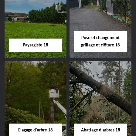
Pose et changement
Paysagiste 18
grillage et clôture 18
Paysagiste 18
Pose et
changement
Artisan paysagiste 18
grillage et clôture
Cher tel: 02.52.56.49.40
18
Spécialiste en pose et
Elagage d'arbre 18
Abattage d'arbres 18
changement grillage et