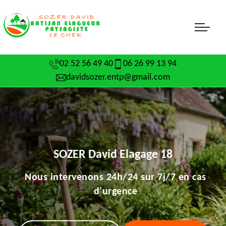
02 52 56 49 40
06 26 99 13 94
davidsozer.entp@gmail.com
SOZER David Elagage 18
Nous intervenons 24h/24 sur 7j/7 en cas
d'urgence