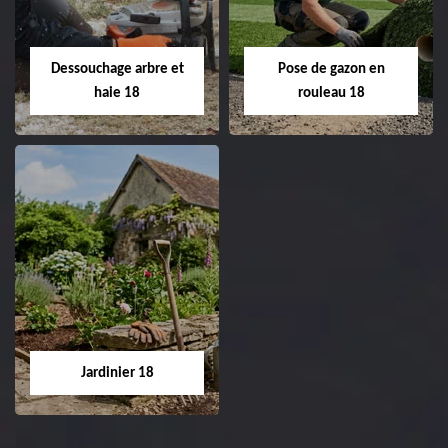
Entreprise taille de haie
18 Cher tel:
Entreprise tonte et
02.52.56.49.40
réfection de pelouse 18
Dessouchage arbre et
Pose de gazon en
Cher tel: 02.52.56.49.40
haie 18
rouleau 18
Dessouchage arbre
Pose de gazon en
et haie 18
rouleau 18
Entreprise dessouchage
Entreprise pose de
arbre et haie 18 Cher
gazon en rouleau 18
tel: 02.52.56.49.40
Cher tel: 02.52.56.49.40
Jardinier 18