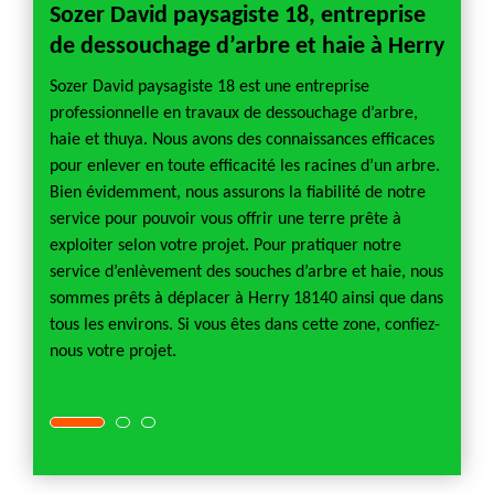
Sozer David paysagiste 18, entreprise
Dess
de dessouchage d’arbre et haie à Herry
e
Le des
ment
après a
Sozer David paysagiste 18 est une entreprise
jardin,
qui ass
professionnelle en travaux de dessouchage d’arbre,
e.
arbre 
haie et thuya. Nous avons des connaissances efficaces
ligent
constr
pour enlever en toute efficacité les racines d’un arbre.
 notre
aménage
Bien évidemment, nous assurons la fiabilité de notre
ojet de
primor
service pour pouvoir vous offrir une terre prête à
ble
dessou
exploiter selon votre projet. Pour pratiquer notre
matéri
service d’enlèvement des souches d’arbre et haie, nous
 Herry
restes 
sommes prêts à déplacer à Herry 18140 ainsi que dans
t
accomp
tous les environs. Si vous êtes dans cette zone, confiez-
réalisa
nous votre projet.
dessou