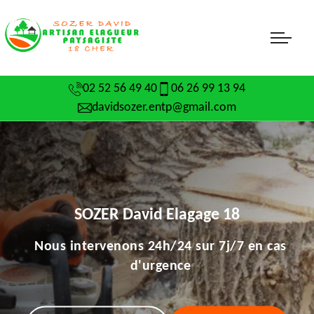
02 52 56 49 40
06 26 99 13 94
davidsozer.entp@gmail.com
SOZER David Elagage 18
Nous intervenons 24h/24 sur 7j/7 en cas
d'urgence