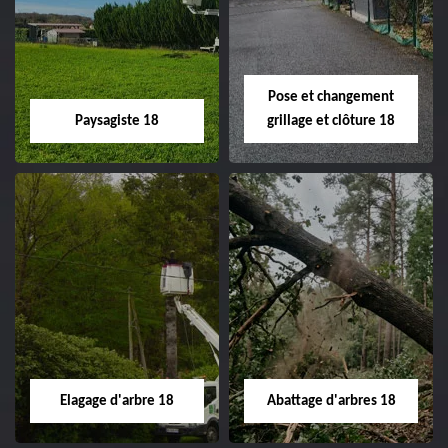
Pose et changement
Paysagiste 18
grillage et clôture 18
Paysagiste 18
Pose et
changement
Artisan paysagiste 18
grillage et clôture
Cher tel: 02.52.56.49.40
18
Spécialiste en pose et
Elagage d'arbre 18
Abattage d'arbres 18
changement grillage et
clôture 18 Cher tel: