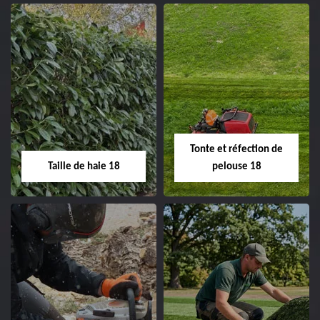
02.52.56.49.40
Elagage d'arbre 18
Abattage d'arbres
18
Entreprise élagage
d'arbre 18 Cher tel:
Entreprise abattage
02.52.56.49.40
d'arbres 18 Cher tel:
Tonte et réfection de
02.52.56.49.40
Taille de haie 18
pelouse 18
Taille de haie 18
Tonte et réfection
de pelouse 18
Entreprise taille de haie
18 Cher tel: