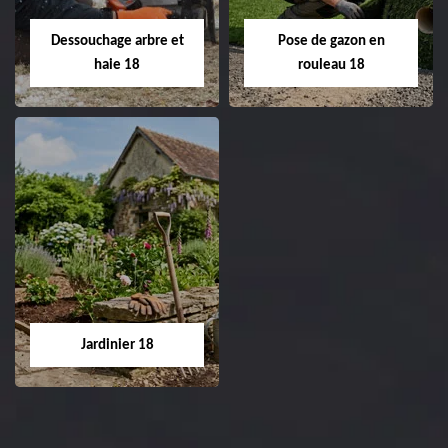
Entreprise tonte et
02.52.56.49.40
réfection de pelouse 18
Dessouchage arbre et
Pose de gazon en
Cher tel: 02.52.56.49.40
haie 18
rouleau 18
Dessouchage arbre
Pose de gazon en
et haie 18
rouleau 18
Entreprise dessouchage
Entreprise pose de
arbre et haie 18 Cher
gazon en rouleau 18
tel: 02.52.56.49.40
Cher tel: 02.52.56.49.40
Jardinier 18