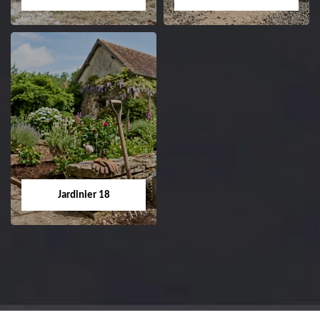
Dessouchage arbre
Pose de gazon en
et haie 18
rouleau 18
Entreprise dessouchage
Entreprise pose de
arbre et haie 18 Cher
gazon en rouleau 18
tel: 02.52.56.49.40
Cher tel: 02.52.56.49.40
Jardinier 18
Jardinier 18