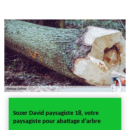
Artisan jardinier 18
Cher tel: 02.52.56.49.40
Sozer David paysagiste 18, votre
Entr
paysagiste pour abattage d’arbre
ante
Sozer 