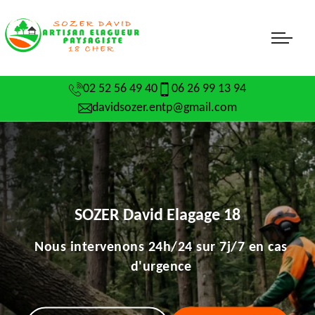
02 52 56 49 40
06 26 99 13 94
davidsozer.entp@gmail.com
SOZER David Elagage 18
Nous intervenons 24h/24 sur 7j/7 en cas
d'urgence