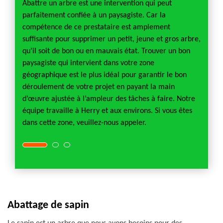
vons
profes
Abattre un arbre est une intervention qui peut
d’arbr
parfaitement confiée à un paysagiste. Car la
ais
Herry 
compétence de ce prestataire est amplement
tenir
qualit
suffisante pour supprimer un petit, jeune et gros arbre,
 raison
arbre 
qu’il soit de bon ou en mauvais état. Trouver un bon
ttage
que so
paysagiste qui intervient dans votre zone
ussi un
c’est d
géographique est le plus idéal pour garantir le bon
cette
résulta
déroulement de votre projet en payant la main
entre
nature
d’œuvre ajustée à l’ampleur des tâches à faire. Notre
contac
équipe travaille à Herry et aux environs. Si vous êtes
de notr
dans cette zone, veuillez-nous appeler.
Abattage de sapin