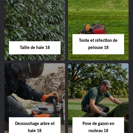
Elagage d'arbre 18
Abattage d'arbres
18
Entreprise élagage
d'arbre 18 Cher tel:
Entreprise abattage
02.52.56.49.40
d'arbres 18 Cher tel:
Tonte et réfection de
02.52.56.49.40
Taille de haie 18
pelouse 18
Taille de haie 18
Tonte et réfection
de pelouse 18
Entreprise taille de haie
18 Cher tel:
Entreprise tonte et
02.52.56.49.40
réfection de pelouse 18
Dessouchage arbre et
Pose de gazon en
Cher tel: 02.52.56.49.40
haie 18
rouleau 18