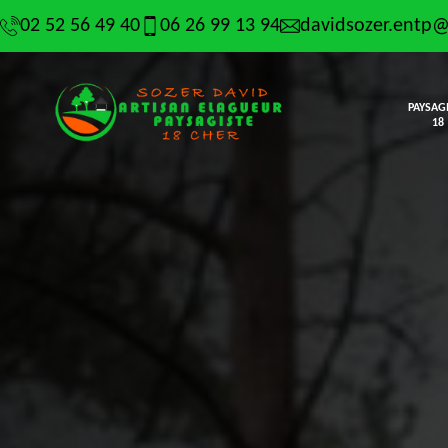
02 52 56 49 40
06 26 99 13 94
davidsozer.entp
PAYSAG
18