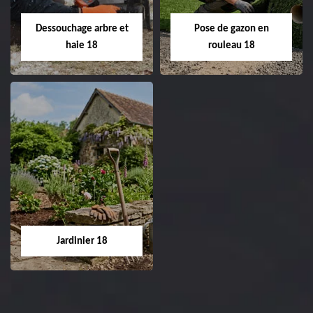
Entreprise tonte et
02.52.56.49.40
réfection de pelouse 18
Dessouchage arbre et
Pose de gazon en
Cher tel: 02.52.56.49.40
haie 18
rouleau 18
Dessouchage arbre
Pose de gazon en
et haie 18
rouleau 18
Entreprise dessouchage
Entreprise pose de
arbre et haie 18 Cher
gazon en rouleau 18
tel: 02.52.56.49.40
Cher tel: 02.52.56.49.40
Jardinier 18