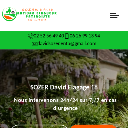
02 52 56 49 40
06 26 99 13 94
davidsozer.entp@gmail.com
SOZER David Elagage 18
Nous intervenons 24h/24 sur 7j/7 en cas
d'urgence