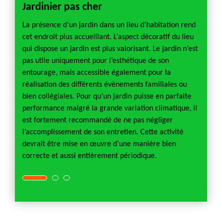
Jardinier pas cher
Jardi
La présence d’un jardin dans un lieu d’habitation rend
Pour av
cet endroit plus accueillant. L’aspect décoratif du lieu
entret
qui dispose un jardin est plus valorisant. Le jardin n’est
périod
. Si
pas utile uniquement pour l’esthétique de son
sécuris
mineux,
entourage, mais accessible également pour la
végétat
réalisation des différents évènements familiales ou
un jard
ce type
bien collégiales. Pour qu’un jardin puisse en parfaite
collab
our la
performance malgré la grande variation climatique, il
vous. S
pace
est fortement recommandé de ne pas négliger
profes
 qui
l’accomplissement de son entretien. Cette activité
sont t
devrait être mise en œuvre d’une manière bien
aborda
correcte et aussi entièrement périodique.
18330 