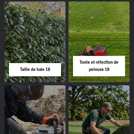
02.52.56.49.40
Elagage d'arbre 18
Abattage d'arbres
18
Entreprise élagage
d'arbre 18 Cher tel:
Entreprise abattage
02.52.56.49.40
d'arbres 18 Cher tel:
Tonte et réfection de
02.52.56.49.40
Taille de haie 18
pelouse 18
Taille de haie 18
Tonte et réfection
de pelouse 18
Entreprise taille de haie
18 Cher tel: