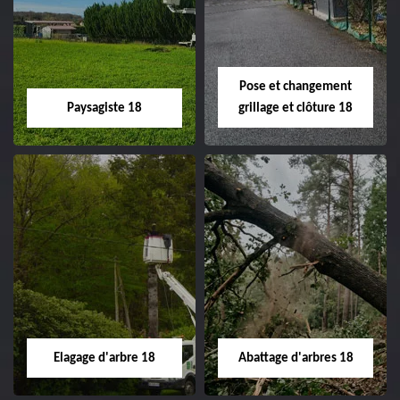
Pose et changement
Paysagiste 18
grillage et clôture 18
Paysagiste 18
Pose et
changement
Artisan paysagiste 18
grillage et clôture
Cher tel: 02.52.56.49.40
18
Spécialiste en pose et
Elagage d'arbre 18
Abattage d'arbres 18
changement grillage et
clôture 18 Cher tel: