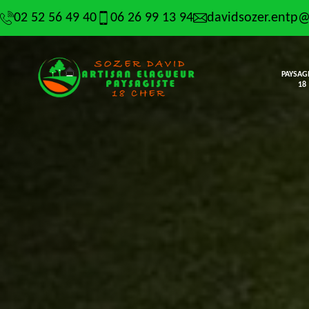
02 52 56 49 40
06 26 99 13 94
davidsozer.entp
PAYSAG
18