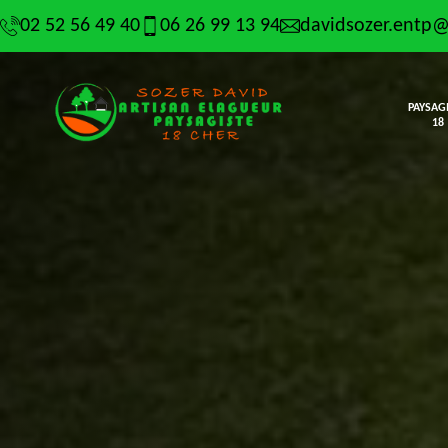
02 52 56 49 40
06 26 99 13 94
davidsozer.entp
PAYSAG
18