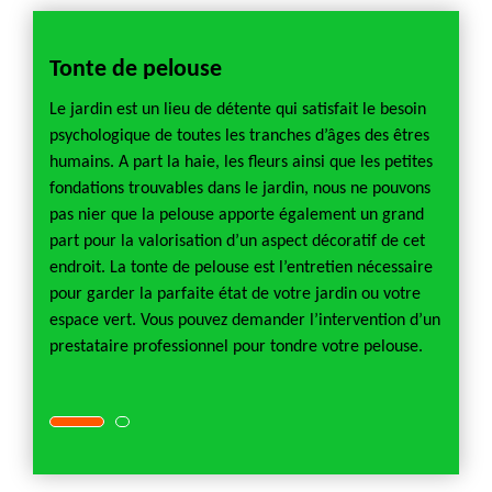
Tonte de pelouse
Démo
ente
Le jardin est un lieu de détente qui satisfait le besoin
La pré
 de
psychologique de toutes les tranches d’âges des êtres
un dan
t en
humains. A part la haie, les fleurs ainsi que les petites
cette 
aisser
fondations trouvables dans le jardin, nous ne pouvons
danger 
us vous
pas nier que la pelouse apporte également un grand
les mo
mise
part pour la valorisation d’un aspect décoratif de cet
recomm
endroit. La tonte de pelouse est l’entretien nécessaire
en œuv
 par un
pour garder la parfaite état de votre jardin ou votre
scarifi
tir le
espace vert. Vous pouvez demander l’intervention d’un
prestat
 de
prestataire professionnel pour tondre votre pelouse.
bon dé
votre 