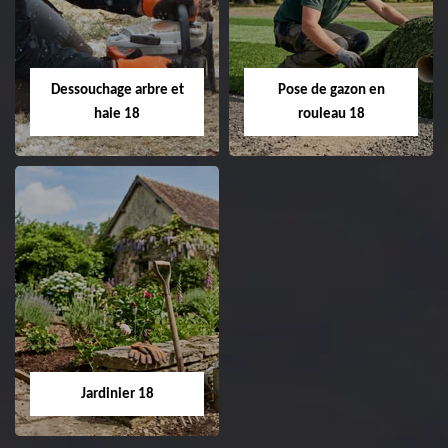
de pelouse 18
Entreprise taille de haie
18 Cher tel:
Entreprise tonte et
02.52.56.49.40
réfection de pelouse 18
Dessouchage arbre et
Pose de gazon en
Cher tel: 02.52.56.49.40
haie 18
rouleau 18
Dessouchage arbre
Pose de gazon en
et haie 18
rouleau 18
Entreprise dessouchage
Entreprise pose de
arbre et haie 18 Cher
gazon en rouleau 18
tel: 02.52.56.49.40
Cher tel: 02.52.56.49.40
Jardinier 18