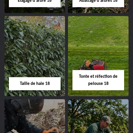
Elagage d'arbre 18
Abattage d'arbres 18
changement grillage et
clôture 18 Cher tel:
02.52.56.49.40
Elagage d'arbre 18
Abattage d'arbres
18
Entreprise élagage
d'arbre 18 Cher tel:
Entreprise abattage
02.52.56.49.40
d'arbres 18 Cher tel:
Tonte et réfection de
02.52.56.49.40
Taille de haie 18
pelouse 18
Taille de haie 18
Tonte et réfection