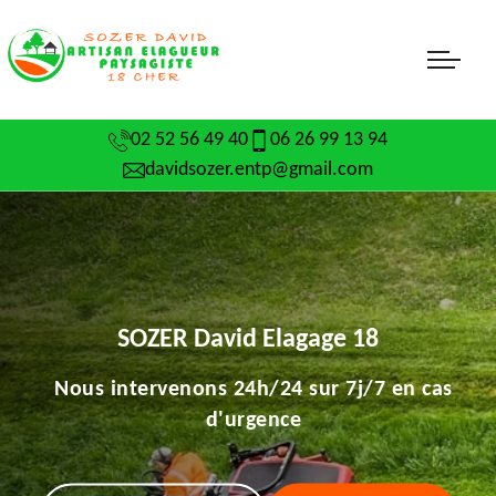
02 52 56 49 40
06 26 99 13 94
davidsozer.entp@gmail.com
SOZER David Elagage 18
Nous intervenons 24h/24 sur 7j/7 en cas
d'urgence