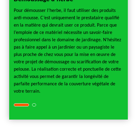
te
Pour démousser l’herbe, il faut utiliser des produits
Un pay
t
anti-mousse. C’est uniquement le prestataire qualifié
opérat
en la matière qui devrait user ce produit. Parce que
travail
face du
l’emploie de ce matériel nécessite un savoir-faire
activit
els
professionnel dans le domaine de jardinage. N’hésitez
terrai
ssement
pas à faire appel à un jardinier ou un paysagiste le
intell
plus proche de chez vous pour la mise en œuvre de
de son
d’un
votre projet de démoussage ou scarification de votre
recomm
ur la
pelouse. La réalisation correcte et ponctuelle de cette
prestat
 à un
activité vous permet de garantir la longévité de
tonte d
parfaite performance de la couverture végétale de
paysag
votre terrain.