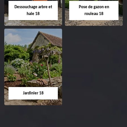
02.52.56.49.40
réfection de pelouse 18
Dessouchage arbre et
Pose de gazon en
Cher tel: 02.52.56.49.40
haie 18
rouleau 18
Dessouchage arbre
Pose de gazon en
et haie 18
rouleau 18
Entreprise dessouchage
Entreprise pose de
arbre et haie 18 Cher
gazon en rouleau 18
tel: 02.52.56.49.40
Cher tel: 02.52.56.49.40
Jardinier 18