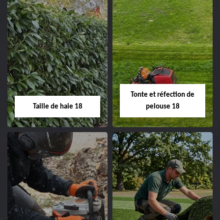
02.52.56.49.40
Elagage d'arbre 18
Abattage d'arbres
18
Entreprise élagage
d'arbre 18 Cher tel:
Entreprise abattage
02.52.56.49.40
d'arbres 18 Cher tel:
Tonte et réfection de
02.52.56.49.40
Taille de haie 18
pelouse 18
Taille de haie 18
Tonte et réfection
de pelouse 18
Entreprise taille de haie
18 Cher tel:
Entreprise tonte et