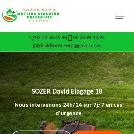
02 52 56 49 40
06 26 99 13 94
davidsozer.entp@gmail.com
SOZER David Elagage 18
Nous intervenons 24h/24 sur 7j/7 en cas
d'urgence