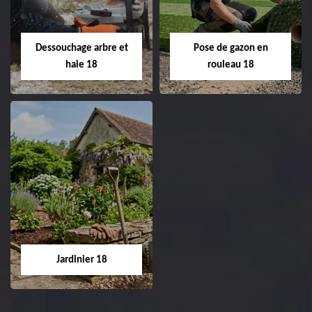
Entreprise taille de haie
18 Cher tel:
Entreprise tonte et
02.52.56.49.40
réfection de pelouse 18
Dessouchage arbre et
Pose de gazon en
Cher tel: 02.52.56.49.40
haie 18
rouleau 18
Dessouchage arbre
Pose de gazon en
et haie 18
rouleau 18
Entreprise dessouchage
Entreprise pose de
arbre et haie 18 Cher
gazon en rouleau 18
tel: 02.52.56.49.40
Cher tel: 02.52.56.49.40
Jardinier 18