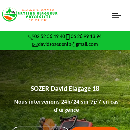
02 52 56 49 40
06 26 99 13 94
davidsozer.entp@gmail.com
SOZER David Elagage 18
Nous intervenons 24h/24 sur 7j/7 en cas
d'urgence