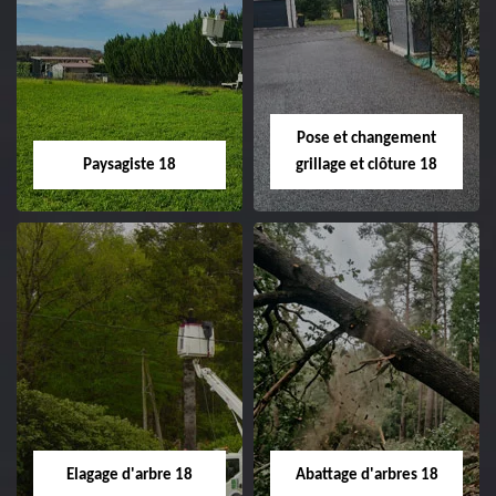
Pose et changement
Paysagiste 18
grillage et clôture 18
Paysagiste 18
Pose et
changement
Artisan paysagiste 18
grillage et clôture
Cher tel: 02.52.56.49.40
18
Spécialiste en pose et
Elagage d'arbre 18
Abattage d'arbres 18
changement grillage et