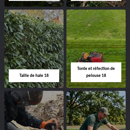
clôture 18 Cher tel:
02.52.56.49.40
Elagage d'arbre 18
Abattage d'arbres
18
Entreprise élagage
d'arbre 18 Cher tel:
Entreprise abattage
02.52.56.49.40
d'arbres 18 Cher tel:
Tonte et réfection de
02.52.56.49.40
Taille de haie 18
pelouse 18
Taille de haie 18
Tonte et réfection
de pelouse 18