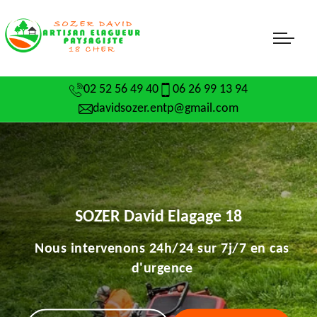
02 52 56 49 40
06 26 99 13 94
davidsozer.entp@gmail.com
SOZER David Elagage 18
Nous intervenons 24h/24 sur 7j/7 en cas
d'urgence