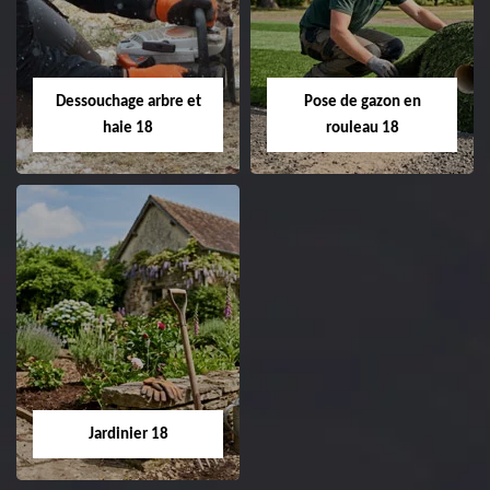
de pelouse 18
Entreprise taille de haie
18 Cher tel:
Entreprise tonte et
02.52.56.49.40
réfection de pelouse 18
Dessouchage arbre et
Pose de gazon en
Cher tel: 02.52.56.49.40
haie 18
rouleau 18
Dessouchage arbre
Pose de gazon en
et haie 18
rouleau 18
Entreprise dessouchage
Entreprise pose de
arbre et haie 18 Cher
gazon en rouleau 18
tel: 02.52.56.49.40
Cher tel: 02.52.56.49.40
Jardinier 18