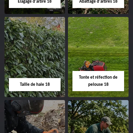
Elagage d'arbre 18
Abattage d'arbres 18
changement grillage et
clôture 18 Cher tel:
02.52.56.49.40
Elagage d'arbre 18
Abattage d'arbres
18
Entreprise élagage
d'arbre 18 Cher tel:
Entreprise abattage
02.52.56.49.40
d'arbres 18 Cher tel:
Tonte et réfection de
02.52.56.49.40
Taille de haie 18
pelouse 18
Taille de haie 18
Tonte et réfection