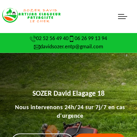
02 52 56 49 40
06 26 99 13 94
davidsozer.entp@gmail.com
SOZER David Elagage 18
Nous intervenons 24h/24 sur 7j/7 en cas
d'urgence