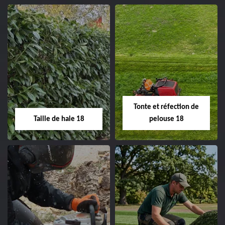
02.52.56.49.40
Elagage d'arbre 18
Abattage d'arbres
18
Entreprise élagage
d'arbre 18 Cher tel:
Entreprise abattage
02.52.56.49.40
d'arbres 18 Cher tel:
Tonte et réfection de
02.52.56.49.40
Taille de haie 18
pelouse 18
Taille de haie 18
Tonte et réfection
de pelouse 18
Entreprise taille de haie