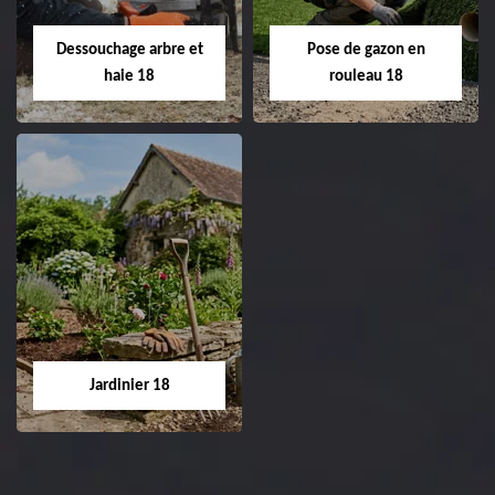
18 Cher tel:
Entreprise tonte et
02.52.56.49.40
réfection de pelouse 18
Dessouchage arbre et
Pose de gazon en
Cher tel: 02.52.56.49.40
haie 18
rouleau 18
Dessouchage arbre
Pose de gazon en
et haie 18
rouleau 18
Entreprise dessouchage
Entreprise pose de
arbre et haie 18 Cher
gazon en rouleau 18
tel: 02.52.56.49.40
Cher tel: 02.52.56.49.40
Jardinier 18