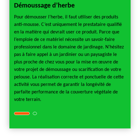
Démoussage d’herbe
Pays
te
Pour démousser l’herbe, il faut utiliser des produits
Un pay
t
anti-mousse. C’est uniquement le prestataire qualifié
opérat
en la matière qui devrait user ce produit. Parce que
travail
face du
l’emploie de ce matériel nécessite un savoir-faire
activit
els
professionnel dans le domaine de jardinage. N’hésitez
terrai
ssement
pas à faire appel à un jardinier ou un paysagiste le
intell
plus proche de chez vous pour la mise en œuvre de
de son
d’un
votre projet de démoussage ou scarification de votre
recomm
ur la
pelouse. La réalisation correcte et ponctuelle de cette
prestat
 à un
activité vous permet de garantir la longévité de
tonte d
parfaite performance de la couverture végétale de
paysag
votre terrain.