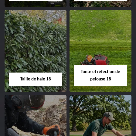
clôture 18 Cher tel:
02.52.56.49.40
Elagage d'arbre 18
Abattage d'arbres
18
Entreprise élagage
d'arbre 18 Cher tel:
Entreprise abattage
02.52.56.49.40
d'arbres 18 Cher tel:
Tonte et réfection de
02.52.56.49.40
Taille de haie 18
pelouse 18
Taille de haie 18
Tonte et réfection
de pelouse 18