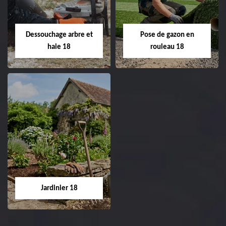
Entreprise taille de haie
18 Cher tel:
Entreprise tonte et
02.52.56.49.40
réfection de pelouse 18
Dessouchage arbre et
Pose de gazon en
Cher tel: 02.52.56.49.40
haie 18
rouleau 18
Dessouchage arbre
Pose de gazon en
et haie 18
rouleau 18
Entreprise dessouchage
Entreprise pose de
arbre et haie 18 Cher
gazon en rouleau 18
tel: 02.52.56.49.40
Cher tel: 02.52.56.49.40
Jardinier 18