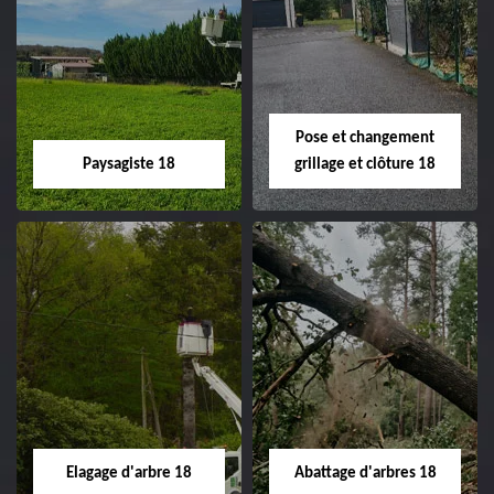
Pose et changement
Paysagiste 18
grillage et clôture 18
Paysagiste 18
Pose et
changement
Artisan paysagiste 18
grillage et clôture
Cher tel: 02.52.56.49.40
18
Spécialiste en pose et
Elagage d'arbre 18
Abattage d'arbres 18
changement grillage et