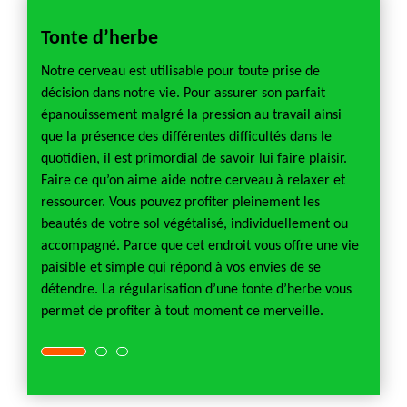
Tonte d’herbe
Tont
ficie
Notre cerveau est utilisable pour toute prise de
Le jard
leil,
décision dans notre vie. Pour assurer son parfait
psycho
pelouse
épanouissement malgré la pression au travail ainsi
humains
sses. A
que la présence des différentes difficultés dans le
fondat
ispose
quotidien, il est primordial de savoir lui faire plaisir.
pas ni
Faire ce qu’on aime aide notre cerveau à relaxer et
part po
es
ressourcer. Vous pouvez profiter pleinement les
endroit
l de
beautés de votre sol végétalisé, individuellement ou
pour ga
accompagné. Parce que cet endroit vous offre une vie
espace
 à la
paisible et simple qui répond à vos envies de se
presta
détendre. La régularisation d’une tonte d’herbe vous
permet de profiter à tout moment ce merveille.