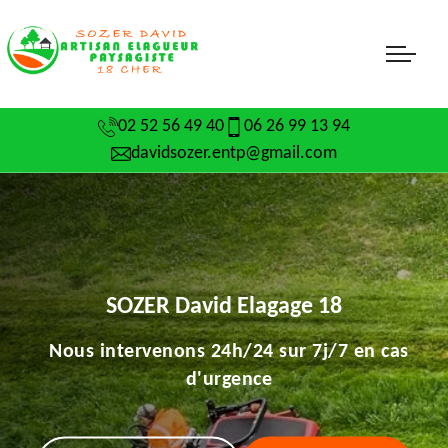
02 52 56 49 40
06 26 99 13 94
davidsozer.entp@gmail.com
SOZER David Elagage 18
Nous intervenons 24h/24 sur 7j/7 en cas
d'urgence