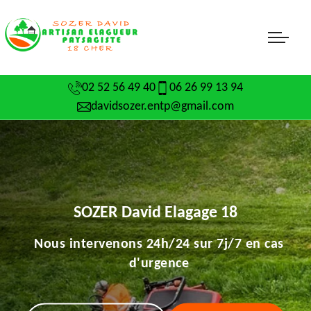
02 52 56 49 40
06 26 99 13 94
davidsozer.entp@gmail.com
SOZER David Elagage 18
Nous intervenons 24h/24 sur 7j/7 en cas
d'urgence