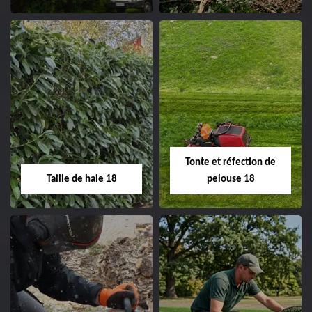
clôture 18 Cher tel:
02.52.56.49.40
Elagage d'arbre 18
Abattage d'arbres
18
Entreprise élagage
d'arbre 18 Cher tel:
Entreprise abattage
02.52.56.49.40
d'arbres 18 Cher tel:
Tonte et réfection de
02.52.56.49.40
Taille de haie 18
pelouse 18
Taille de haie 18
Tonte et réfection
de pelouse 18
Entreprise taille de haie