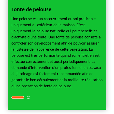
Tonte de pelouse
Démo
e
Une pelouse est un recouvrement du sol praticable
Quelle
emps et
uniquement à l’extérieur de la maison. C’est
démous
re
uniquement la pelouse naturelle qui peut bénéficier
pendan
urée
d’activité d’une tonte. Une tonte de pelouse consiste à
l’opér
e de
contrôler son développement afin de pouvoir assurer
de la 
z pas
la justesse de l’apparence de cette végétation. La
pelous
pelouse est très performante quand son entretien est
du tem
e
effectué correctement et aussi périodiquement. La
opérat
pondre
demande d’intervention d’un professionnel en travaux
profes
re
de jardinage est fortement recommandée afin de
à toute
garantir le bon déroulement et la meilleure réalisation
appel à
d’une opération de tonte de pelouse.