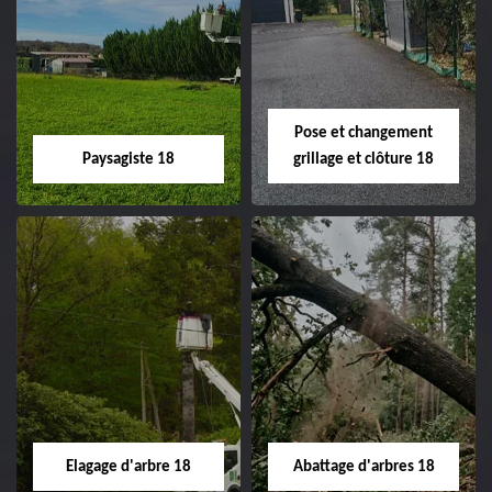
Pose et changement
Paysagiste 18
grillage et clôture 18
Paysagiste 18
Pose et
changement
Artisan paysagiste 18
grillage et clôture
Cher tel: 02.52.56.49.40
18
Spécialiste en pose et
Elagage d'arbre 18
Abattage d'arbres 18
changement grillage et