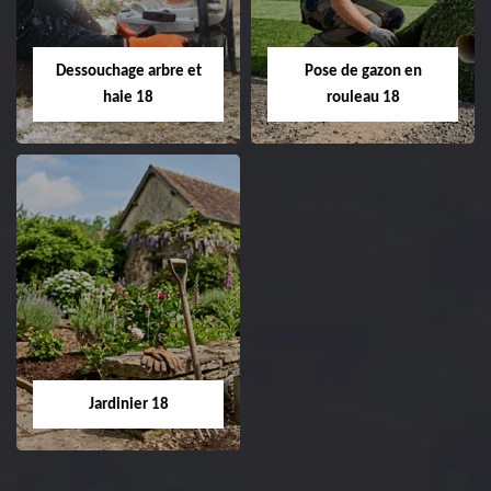
18 Cher tel:
Entreprise tonte et
02.52.56.49.40
réfection de pelouse 18
Dessouchage arbre et
Pose de gazon en
Cher tel: 02.52.56.49.40
haie 18
rouleau 18
Dessouchage arbre
Pose de gazon en
et haie 18
rouleau 18
Entreprise dessouchage
Entreprise pose de
arbre et haie 18 Cher
gazon en rouleau 18
tel: 02.52.56.49.40
Cher tel: 02.52.56.49.40
Jardinier 18