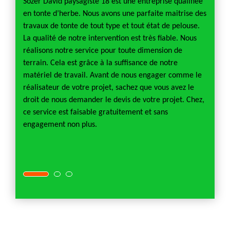
ble
Sozer David paysagiste 18 est une entreprise qualifiée
en tonte d’herbe. Nous avons une parfaite maitrise des
Pour to
cier
travaux de tonte de tout type et tout état de pelouse.
scarif
iste à
La qualité de notre intervention est très fiable. Nous
très r
surer
réalisons notre service pour toute dimension de
presta
La
terrain. Cela est grâce à la suffisance de notre
presta
n est
matériel de travail. Avant de nous engager comme le
d’inter
 La
réalisateur de votre projet, sachez que vous avez le
accomp
ravaux
droit de nous demander le devis de votre projet. Chez,
résist
de
ce service est faisable gratuitement et sans
versio
isation
engagement non plus.
de ne 
comme 
maximu