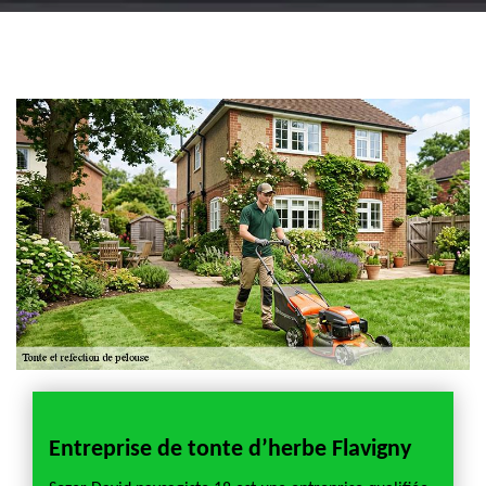
Artisan jardinier 18
Cher tel: 02.52.56.49.40
Entreprise de tonte d’herbe Flavigny
Soze
pour