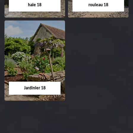
Cher tel: 02.52.56.49.40
haie 18
rouleau 18
Dessouchage arbre
Pose de gazon en
et haie 18
rouleau 18
Entreprise dessouchage
Entreprise pose de
arbre et haie 18 Cher
gazon en rouleau 18
tel: 02.52.56.49.40
Cher tel: 02.52.56.49.40
Jardinier 18
Jardinier 18