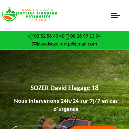
02 52 56 49 40
06 26 99 13 94
davidsozer.entp@gmail.com
SOZER David Elagage 18
Nous intervenons 24h/24 sur 7j/7 en cas
d'urgence