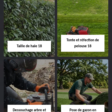
Elagage d'arbre 18
Abattage d'arbres
18
Entreprise élagage
d'arbre 18 Cher tel:
Entreprise abattage
02.52.56.49.40
d'arbres 18 Cher tel:
Tonte et réfection de
02.52.56.49.40
Taille de haie 18
pelouse 18
Taille de haie 18
Tonte et réfection
de pelouse 18
Entreprise taille de haie
18 Cher tel:
Entreprise tonte et
02.52.56.49.40
réfection de pelouse 18
Dessouchage arbre et
Pose de gazon en