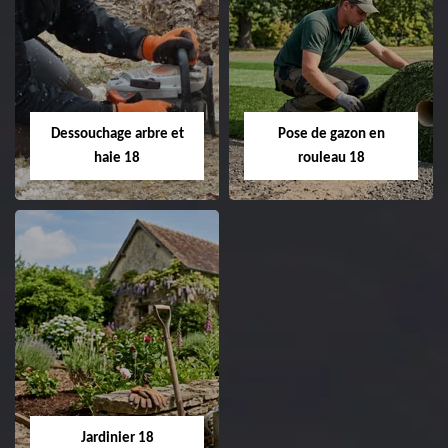
Taille de haie 18
Tonte et réfection
de pelouse 18
Entreprise taille de haie
18 Cher tel:
Entreprise tonte et
02.52.56.49.40
réfection de pelouse 18
Dessouchage arbre et
Pose de gazon en
Cher tel: 02.52.56.49.40
haie 18
rouleau 18
Dessouchage arbre
Pose de gazon en
et haie 18
rouleau 18
Entreprise dessouchage
Entreprise pose de
arbre et haie 18 Cher
gazon en rouleau 18
tel: 02.52.56.49.40
Cher tel: 02.52.56.49.40
Jardinier 18