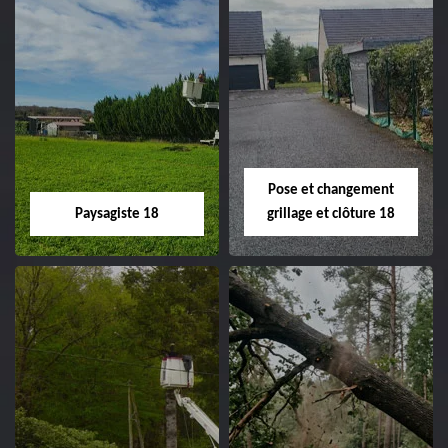
Pose et changement
Paysagiste 18
grillage et clôture 18
Paysagiste 18
Pose et
changement
Artisan paysagiste 18
grillage et clôture
Cher tel: 02.52.56.49.40
18