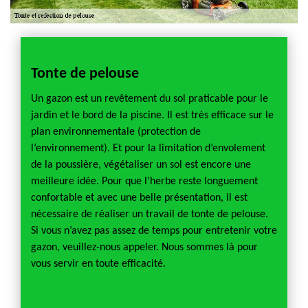
En
Tonte de pelouse
Démo
Un gazon est un revêtement du sol praticable pour le
Pourqu
jardin et le bord de la piscine. Il est très efficace sur le
l’herbe
plan environnementale (protection de
plantat
a tonte
l’environnement). Et pour la limitation d’envolement
pelous
elouse
de la poussière, végétaliser un sol est encore une
pratiq
ous
meilleure idée. Pour que l’herbe reste longuement
réguli
antir
confortable et avec une belle présentation, il est
résista
on de
nécessaire de réaliser un travail de tonte de pelouse.
produc
er le
Si vous n’avez pas assez de temps pour entretenir votre
que l’
 vous.
gazon, veuillez-nous appeler. Nous sommes là pour
correct
sommes
vous servir en toute efficacité.
assuré
ns