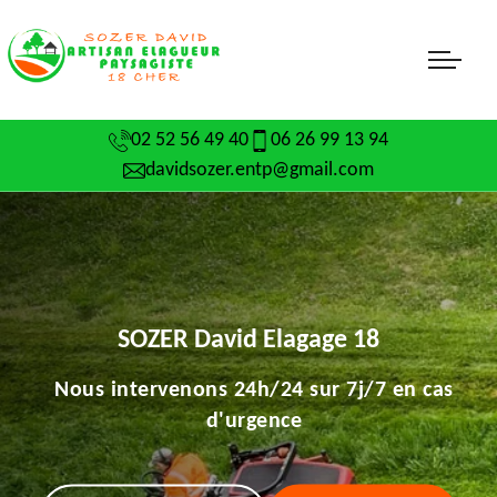
02 52 56 49 40
06 26 99 13 94
davidsozer.entp@gmail.com
SOZER David Elagage 18
Nous intervenons 24h/24 sur 7j/7 en cas
d'urgence