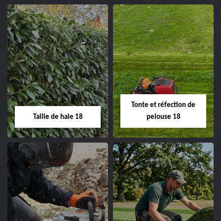
02.52.56.49.40
Elagage d'arbre 18
Abattage d'arbres
18
Entreprise élagage
d'arbre 18 Cher tel:
Entreprise abattage
02.52.56.49.40
d'arbres 18 Cher tel:
Tonte et réfection de
02.52.56.49.40
Taille de haie 18
pelouse 18
Taille de haie 18
Tonte et réfection
de pelouse 18
Entreprise taille de haie