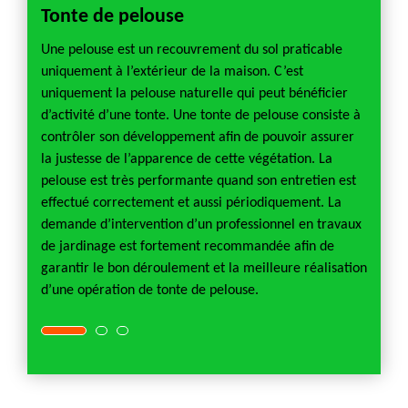
Tonte de pelouse
Scar
ente
Une pelouse est un recouvrement du sol praticable
Pourquo
 de
uniquement à l’extérieur de la maison. C’est
d’un g
t en
uniquement la pelouse naturelle qui peut bénéficier
une pe
aisser
d’activité d’une tonte. Une tonte de pelouse consiste à
qui fa
us vous
contrôler son développement afin de pouvoir assurer
herbe.
mise
la justesse de l’apparence de cette végétation. La
permet
pelouse est très performante quand son entretien est
unique
 par un
effectué correctement et aussi périodiquement. La
et son
tir le
demande d’intervention d’un professionnel en travaux
scarif
 de
de jardinage est fortement recommandée afin de
prestat
garantir le bon déroulement et la meilleure réalisation
proche
d’une opération de tonte de pelouse.