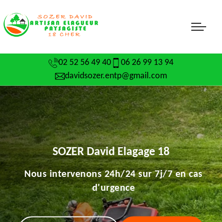
02 52 56 49 40
06 26 99 13 94
davidsozer.entp@gmail.com
SOZER David Elagage 18
Nous intervenons 24h/24 sur 7j/7 en cas
d'urgence