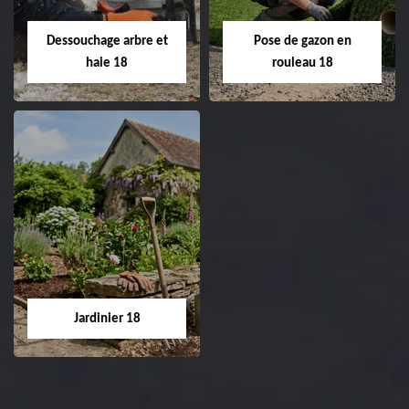
18 Cher tel:
Entreprise tonte et
02.52.56.49.40
réfection de pelouse 18
Dessouchage arbre et
Pose de gazon en
Cher tel: 02.52.56.49.40
haie 18
rouleau 18
Dessouchage arbre
Pose de gazon en
et haie 18
rouleau 18
Entreprise dessouchage
Entreprise pose de
arbre et haie 18 Cher
gazon en rouleau 18
tel: 02.52.56.49.40
Cher tel: 02.52.56.49.40
Jardinier 18