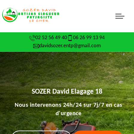
02 52 56 49 40
06 26 99 13 94
davidsozer.entp@gmail.com
SOZER David Elagage 18
Nous intervenons 24h/24 sur 7j/7 en cas
d'urgence