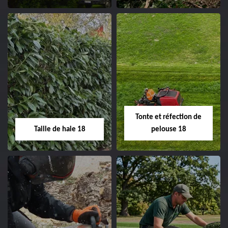
clôture 18 Cher tel:
02.52.56.49.40
Elagage d'arbre 18
Abattage d'arbres
18
Entreprise élagage
d'arbre 18 Cher tel:
Entreprise abattage
02.52.56.49.40
d'arbres 18 Cher tel:
Tonte et réfection de
02.52.56.49.40
Taille de haie 18
pelouse 18
Taille de haie 18
Tonte et réfection
de pelouse 18
Entreprise taille de haie