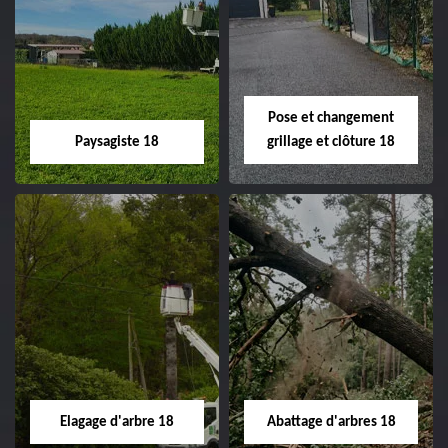
Pose et changement
Paysagiste 18
grillage et clôture 18
Paysagiste 18
Pose et
changement
Artisan paysagiste 18
grillage et clôture
Cher tel: 02.52.56.49.40
18
Spécialiste en pose et
Elagage d'arbre 18
Abattage d'arbres 18
changement grillage et