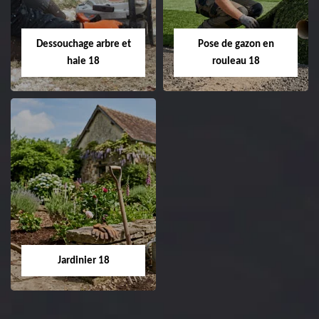
18 Cher tel:
Entreprise tonte et
02.52.56.49.40
réfection de pelouse 18
Dessouchage arbre et
Pose de gazon en
Cher tel: 02.52.56.49.40
haie 18
rouleau 18
Dessouchage arbre
Pose de gazon en
et haie 18
rouleau 18
Entreprise dessouchage
Entreprise pose de
arbre et haie 18 Cher
gazon en rouleau 18
tel: 02.52.56.49.40
Cher tel: 02.52.56.49.40
Jardinier 18