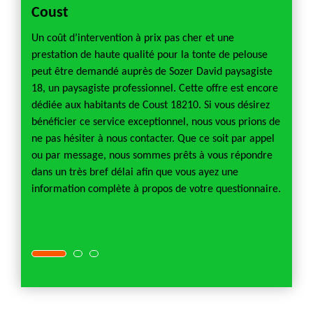
Coust
pour
n, nous
Un coût d’intervention à prix pas cher et une
Pour to
sagiste
prestation de haute qualité pour la tonte de pelouse
scarif
s une
peut être demandé auprès de Sozer David paysagiste
très r
r le
18, un paysagiste professionnel. Cette offre est encore
presta
n la
dédiée aux habitants de Coust 18210. Si vous désirez
presta
bénéficier ce service exceptionnel, nous vous prions de
d’inter
s
ne pas hésiter à nous contacter. Que ce soit par appel
accomp
urtout
ou par message, nous sommes prêts à vous répondre
résist
en
dans un très bref délai afin que vous ayez une
versio
information complète à propos de votre questionnaire.
de ne 
comme 
maximu