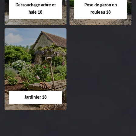
réfection de pelouse 18
Dessouchage arbre et
Pose de gazon en
Cher tel: 02.52.56.49.40
haie 18
rouleau 18
Dessouchage arbre
Pose de gazon en
et haie 18
rouleau 18
Entreprise dessouchage
Entreprise pose de
arbre et haie 18 Cher
gazon en rouleau 18
tel: 02.52.56.49.40
Cher tel: 02.52.56.49.40
Jardinier 18