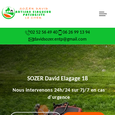
02 52 56 49 40
06 26 99 13 94
davidsozer.entp@gmail.com
SOZER David Elagage 18
Nous intervenons 24h/24 sur 7j/7 en cas
d'urgence