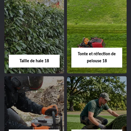
Elagage d'arbre 18
Abattage d'arbres
18
Entreprise élagage
d'arbre 18 Cher tel:
Entreprise abattage
02.52.56.49.40
d'arbres 18 Cher tel:
Tonte et réfection de
02.52.56.49.40
Taille de haie 18
pelouse 18
Taille de haie 18
Tonte et réfection
de pelouse 18
Entreprise taille de haie
18 Cher tel:
Entreprise tonte et
02.52.56.49.40