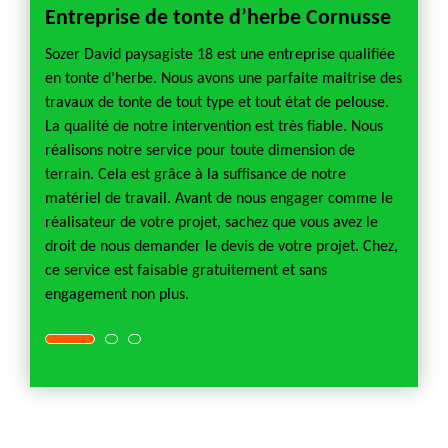
Entreprise de tonte d’herbe Cornusse
Tari
te
Sozer David paysagiste 18 est une entreprise qualifiée
Quel es
t
en tonte d’herbe. Nous avons une parfaite maitrise des
Le tari
travaux de tonte de tout type et tout état de pelouse.
Et si v
face du
La qualité de notre intervention est très fiable. Nous
de pel
els
réalisons notre service pour toute dimension de
0,14 e
ssement
terrain. Cela est grâce à la suffisance de notre
il fau
matériel de travail. Avant de nous engager comme le
le ter
d’un
réalisateur de votre projet, sachez que vous avez le
m², 42
ur la
droit de nous demander le devis de votre projet. Chez,
pour u
 à un
ce service est faisable gratuitement et sans
engagement non plus.