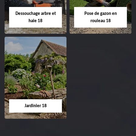
18 Cher tel:
Entreprise tonte et
02.52.56.49.40
réfection de pelouse 18
Dessouchage arbre et
Pose de gazon en
Cher tel: 02.52.56.49.40
haie 18
rouleau 18
Dessouchage arbre
Pose de gazon en
et haie 18
rouleau 18
Entreprise dessouchage
Entreprise pose de
arbre et haie 18 Cher
gazon en rouleau 18
tel: 02.52.56.49.40
Cher tel: 02.52.56.49.40
Jardinier 18