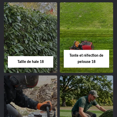
02.52.56.49.40
Elagage d'arbre 18
Abattage d'arbres
18
Entreprise élagage
d'arbre 18 Cher tel:
Entreprise abattage
02.52.56.49.40
d'arbres 18 Cher tel:
Tonte et réfection de
02.52.56.49.40
Taille de haie 18
pelouse 18
Taille de haie 18
Tonte et réfection
de pelouse 18
Entreprise taille de haie