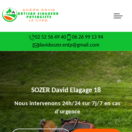
02 52 56 49 40
06 26 99 13 94
davidsozer.entp@gmail.com
SOZER David Elagage 18
Nous intervenons 24h/24 sur 7j/7 en cas
d'urgence