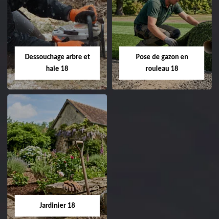
Taille de haie 18
Tonte et réfection
de pelouse 18
Entreprise taille de haie
18 Cher tel:
Entreprise tonte et
02.52.56.49.40
réfection de pelouse 18
Dessouchage arbre et
Pose de gazon en
Cher tel: 02.52.56.49.40
haie 18
rouleau 18
Dessouchage arbre
Pose de gazon en
et haie 18
rouleau 18
Entreprise dessouchage
Entreprise pose de
arbre et haie 18 Cher
gazon en rouleau 18
tel: 02.52.56.49.40
Cher tel: 02.52.56.49.40
Jardinier 18