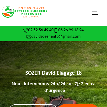
02 52 56 49 40
06 26 99 13 94
davidsozer.entp@gmail.com
SOZER David Elagage 18
Nous intervenons 24h/24 sur 7j/7 en cas
d'urgence