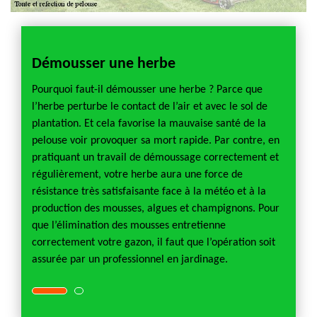
Démousser une herbe
Entr
lifiée
Pourquoi faut-il démousser une herbe ? Parce que
Sozer 
ise des
l’herbe perturbe le contact de l’air et avec le sol de
en ton
ouse.
plantation. Et cela favorise la mauvaise santé de la
travaux
Nous
pelouse voir provoquer sa mort rapide. Par contre, en
La qual
pratiquant un travail de démoussage correctement et
réalis
régulièrement, votre herbe aura une force de
terrain
mme le
résistance très satisfaisante face à la météo et à la
matéri
z le
production des mousses, algues et champignons. Pour
réalisa
. Chez,
que l’élimination des mousses entretienne
droit 
correctement votre gazon, il faut que l’opération soit
ce serv
assurée par un professionnel en jardinage.
engage