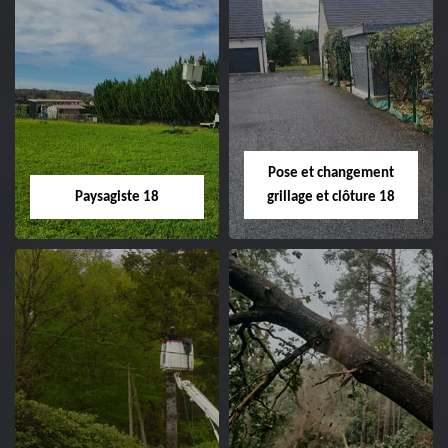
Pose et changement
Paysagiste 18
grillage et clôture 18
Paysagiste 18
Pose et
changement
Artisan paysagiste 18
grillage et clôture
Cher tel: 02.52.56.49.40
18