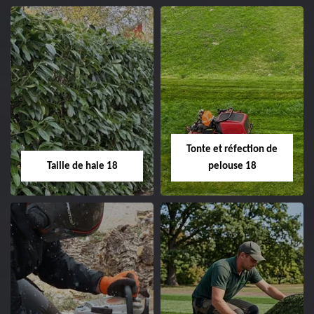
02.52.56.49.40
Elagage d'arbre 18
Abattage d'arbres
18
Entreprise élagage
d'arbre 18 Cher tel:
Entreprise abattage
02.52.56.49.40
d'arbres 18 Cher tel:
Tonte et réfection de
02.52.56.49.40
Taille de haie 18
pelouse 18
Taille de haie 18
Tonte et réfection
de pelouse 18
Entreprise taille de haie