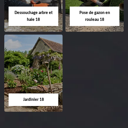
18 Cher tel:
Entreprise tonte et
02.52.56.49.40
réfection de pelouse 18
Dessouchage arbre et
Pose de gazon en
Cher tel: 02.52.56.49.40
haie 18
rouleau 18
Dessouchage arbre
Pose de gazon en
et haie 18
rouleau 18
Entreprise dessouchage
Entreprise pose de
arbre et haie 18 Cher
gazon en rouleau 18
tel: 02.52.56.49.40
Cher tel: 02.52.56.49.40
Jardinier 18