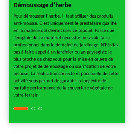
Démoussage d’herbe
Ense
use ?
Pour démousser l’herbe, il faut utiliser des produits
L’ense
uros/h.
anti-mousse. C’est uniquement le prestataire qualifié
consist
 tonte
en la matière qui devrait user ce produit. Parce que
dans u
ent
l’emploie de ce matériel nécessite un savoir-faire
l’acco
nsion,
professionnel dans le domaine de jardinage. N’hésitez
de s’a
 pour
pas à faire appel à un jardinier ou un paysagiste le
l’ense
de 500
plus proche de chez vous pour la mise en œuvre de
régulie
ros
votre projet de démoussage ou scarification de votre
la for
pelouse. La réalisation correcte et ponctuelle de cette
l’ense
activité vous permet de garantir la longévité de
interv
parfaite performance de la couverture végétale de
presta
votre terrain.
espace