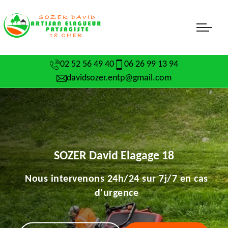
02 52 56 49 40
06 26 99 13 94
davidsozer.entp@gmail.com
SOZER David Elagage 18
Nous intervenons 24h/24 sur 7j/7 en cas
d'urgence