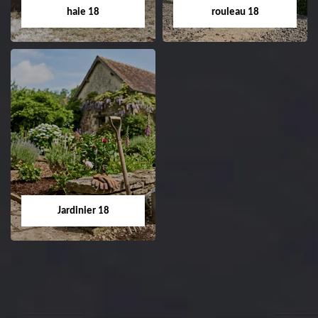
Cher tel: 02.52.56.49.40
haie 18
rouleau 18
Dessouchage arbre
Pose de gazon en
et haie 18
rouleau 18
Entreprise dessouchage
Entreprise pose de
arbre et haie 18 Cher
gazon en rouleau 18
tel: 02.52.56.49.40
Cher tel: 02.52.56.49.40
Jardinier 18
Jardinier 18