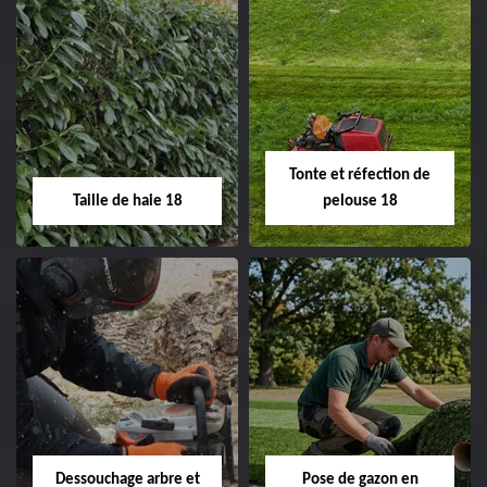
Elagage d'arbre 18
Abattage d'arbres
18
Entreprise élagage
d'arbre 18 Cher tel:
Entreprise abattage
02.52.56.49.40
d'arbres 18 Cher tel:
Tonte et réfection de
02.52.56.49.40
Taille de haie 18
pelouse 18
Taille de haie 18
Tonte et réfection
de pelouse 18
Entreprise taille de haie
18 Cher tel:
Entreprise tonte et
02.52.56.49.40
réfection de pelouse 18
Dessouchage arbre et
Pose de gazon en