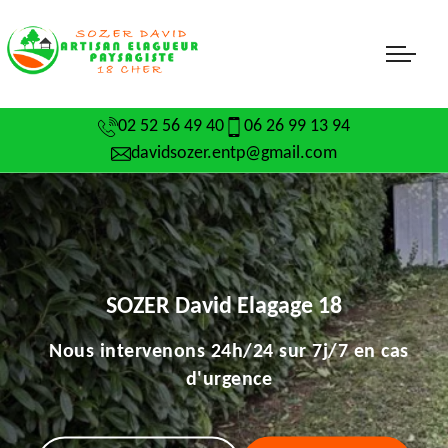
02 52 56 49 40
06 26 99 13 94
davidsozer.entp@gmail.com
SOZER David Elagage 18
Nous intervenons 24h/24 sur 7j/7 en cas
d'urgence