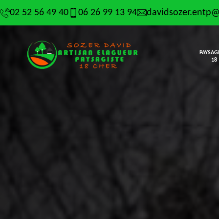
02 52 56 49 40
06 26 99 13 94
davidsozer.entp
PAYSAG
18