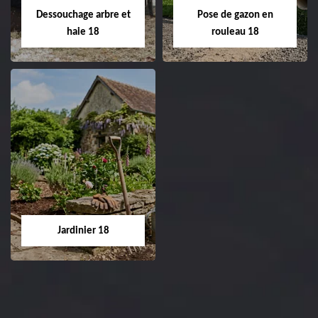
02.52.56.49.40
réfection de pelouse 18
Dessouchage arbre et
Pose de gazon en
Cher tel: 02.52.56.49.40
haie 18
rouleau 18
Dessouchage arbre
Pose de gazon en
et haie 18
rouleau 18
Entreprise dessouchage
Entreprise pose de
arbre et haie 18 Cher
gazon en rouleau 18
tel: 02.52.56.49.40
Cher tel: 02.52.56.49.40
Jardinier 18