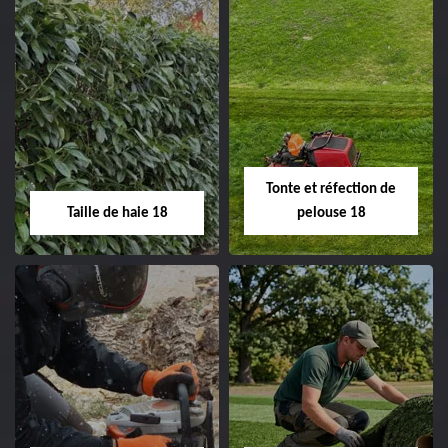
Elagage d'arbre 18
Abattage d'arbres
18
Entreprise élagage
d'arbre 18 Cher tel:
Entreprise abattage
02.52.56.49.40
d'arbres 18 Cher tel:
Tonte et réfection de
02.52.56.49.40
Taille de haie 18
pelouse 18
Taille de haie 18
Tonte et réfection
de pelouse 18
Entreprise taille de haie
18 Cher tel:
Entreprise tonte et