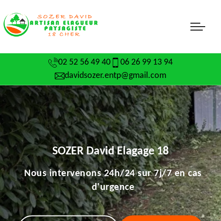
02 52 56 49 40
06 26 99 13 94
davidsozer.entp@gmail.com
SOZER David Elagage 18
Nous intervenons 24h/24 sur 7j/7 en cas
d'urgence