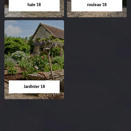
Cher tel: 02.52.56.49.40
haie 18
rouleau 18
Dessouchage arbre
Pose de gazon en
et haie 18
rouleau 18
Entreprise dessouchage
Entreprise pose de
arbre et haie 18 Cher
gazon en rouleau 18
tel: 02.52.56.49.40
Cher tel: 02.52.56.49.40
Jardinier 18
Jardinier 18