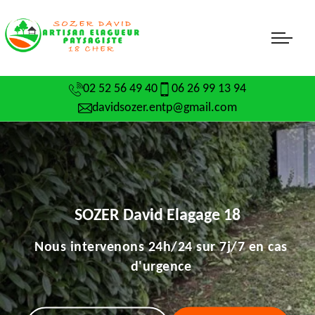
02 52 56 49 40
06 26 99 13 94
davidsozer.entp@gmail.com
SOZER David Elagage 18
Nous intervenons 24h/24 sur 7j/7 en cas
d'urgence