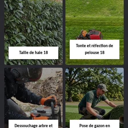
Elagage d'arbre 18
Abattage d'arbres
18
Entreprise élagage
d'arbre 18 Cher tel:
Entreprise abattage
02.52.56.49.40
d'arbres 18 Cher tel:
Tonte et réfection de
02.52.56.49.40
Taille de haie 18
pelouse 18
Taille de haie 18
Tonte et réfection
de pelouse 18
Entreprise taille de haie
18 Cher tel:
Entreprise tonte et
02.52.56.49.40
réfection de pelouse 18
Dessouchage arbre et
Pose de gazon en