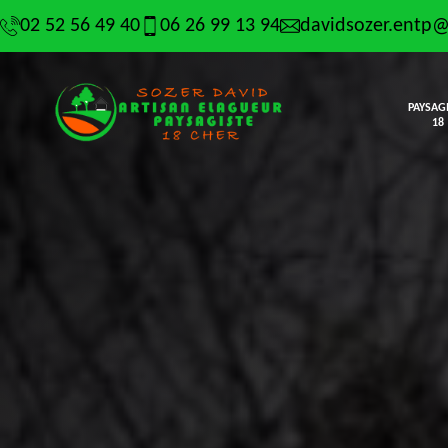
02 52 56 49 40
06 26 99 13 94
davidsozer.entp
PAYSAG
18