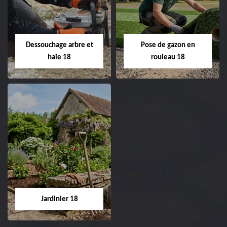
de pelouse 18
Entreprise taille de haie
18 Cher tel:
Entreprise tonte et
02.52.56.49.40
réfection de pelouse 18
Dessouchage arbre et
Pose de gazon en
Cher tel: 02.52.56.49.40
haie 18
rouleau 18
Dessouchage arbre
Pose de gazon en
et haie 18
rouleau 18
Entreprise dessouchage
Entreprise pose de
arbre et haie 18 Cher
gazon en rouleau 18
tel: 02.52.56.49.40
Cher tel: 02.52.56.49.40
Jardinier 18