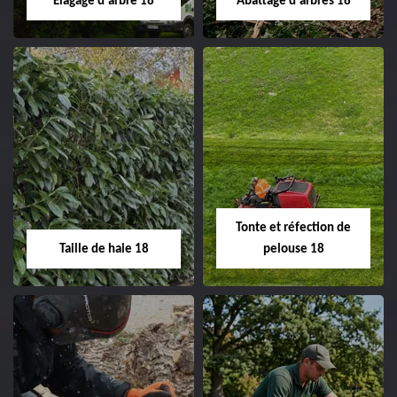
Elagage d'arbre 18
Abattage d'arbres 18
changement grillage et
clôture 18 Cher tel:
02.52.56.49.40
Elagage d'arbre 18
Abattage d'arbres
18
Entreprise élagage
d'arbre 18 Cher tel:
Entreprise abattage
02.52.56.49.40
d'arbres 18 Cher tel:
Tonte et réfection de
02.52.56.49.40
Taille de haie 18
pelouse 18
Taille de haie 18
Tonte et réfection