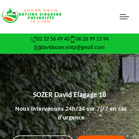
02 52 56 49 40
06 26 99 13 94
davidsozer.entp@gmail.com
SOZER David Elagage 18
Nous intervenons 24h/24 sur 7j/7 en cas
d'urgence