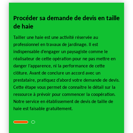
re
Procéder sa demande de devis en taille
Entr
de haie
Sozer 
e de
profes
Tailler une haie est une activité réservée au
 une
haie, 
professionnel en travaux de jardinage. Il est
t type
taille 
indispensable d’engager un paysagiste comme le
ce est
et tout
réalisateur de cette opération pour ne pas mettre en
n
très fi
danger l’apparence, ni la performance de cette
re à
servic
clôture. Avant de conclure un accord avec un
as
vos ré
prestataire, pratiquez d’abord votre demande de devis.
us
hésite
Cette étape vous permet de connaitre le détail sur la
on que
d’info
ressource à prévoir pour commencer la coopération.
nous p
Notre service en établissement de devis de taille de
haie est faisable gratuitement.